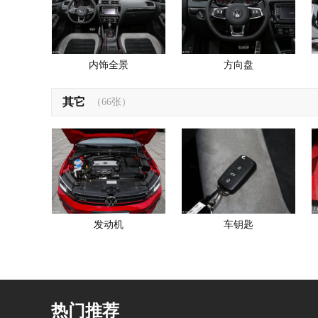
内饰全景
方向盘
其它
（66张）
发动机
车钥匙
热门推荐