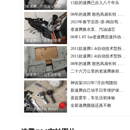
15款的速腾已步入八个年头
老速腾，大雨后，驾驶侧厢内地板有积水，自己动手修复。
08年的速腾 散热风扇长转，《再次治理》完结
2023年春节后苏-浙-闽自驾游随拍（二）
老速腾换水泵、汽油滤芯
06年1.8T 6at老速腾怠速抖动问题排查。
新速腾自己动手日常维护保养之《更换后视镜折叠电机》
2011款速腾1.4t自动技术型拆卸保养冷却风扇电子扇来了！
2011款速腾1.4t自动技术型拆卸保养发电机
08年的速腾 散热风扇长转，风扇不正常启动
二十六万公里的老速腾换前轮轴承记录
新速腾自己动手日常维护保养之《更换车顶饰板网格布》
神农架2022年7月自驾随拍
新速腾自己动手日常维护保养之《更换右前轮速传感器》
喜提爱车，车生活初体验
全新速腾颜值还真不赖
自己更换球头 和拉杆 检查轴承和半袖