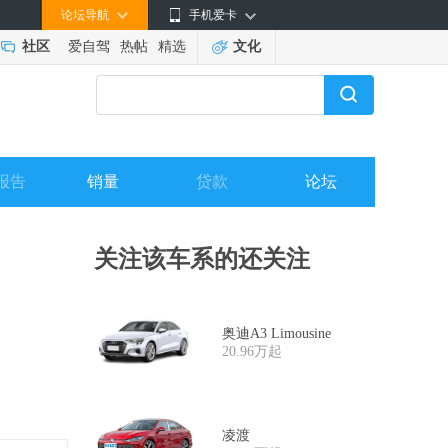
论坛导航
手机爱卡
社区
爱自驾
热帖
精选
文化
报告
销量
贷款
论坛
关注该车系的还关注
奥迪A3 Limousine
20.96万起
凌渡