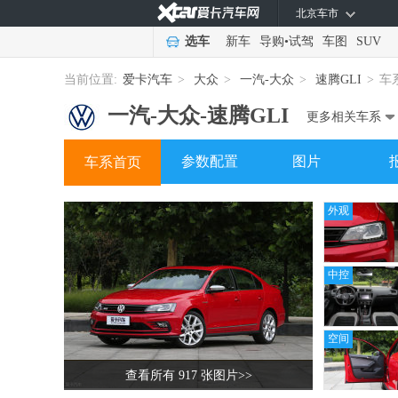
北京车市
选车
新车
导购
•
试驾
车图
SUV
当前位置:
爱卡汽车
>
大众
>
一汽-大众
>
速腾GLI
>
车
一汽-大众-
速腾GLI
更多相关车系
参数配置
图片
车系首页
外观
中控
空间
查看所有 917 张图片
>>