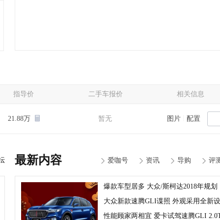
指导价
二手车报价
相关信息
|
21.88万
暂无
图片
配置
最新内容
坛
爱咖号
资讯
导购
评
爆款车型居多 大众/斯柯达2018年规划
大众新款速腾GLI谍照 外观采用全新
性能顾家两相宜 爱卡试驾速腾GLI 2.0