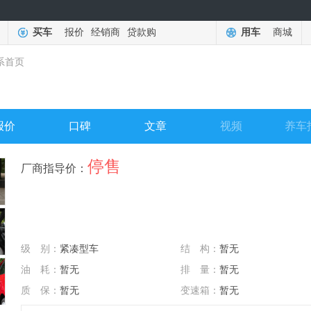
买车
报价
经销商
贷款购
用车
商城
系首页
报价
口碑
文章
视频
养车
停售
厂商指导价：
级 别：
紧凑型车
结 构：
暂无
油 耗：
暂无
排 量：
暂无
质 保：
暂无
变速箱：
暂无