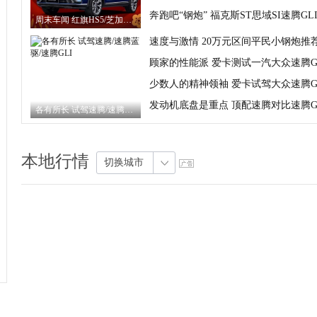
奔跑吧“钢炮” 福克斯ST思域SI速腾GL
周末车闻 红旗HS5/芝加哥车展多款新车
速度与激情 20万元区间平民小钢炮推
顾家的性能派 爱卡测试一汽大众速腾G
少数人的精神领袖 爱卡试驾大众速腾G
发动机底盘是重点 顶配速腾对比速腾G
各有所长 试驾速腾/速腾蓝驱/速腾GLI
本地行情
切换城市