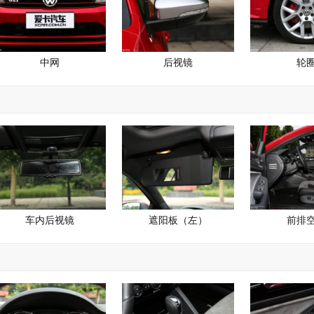
中网
后视镜
轮
车内后视镜
遮阳板（左）
前排