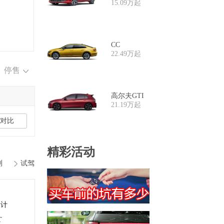
15.09万起
CC
22.49万起
停售
高尔夫GTI
21.19万起
对比
精彩活动
测
试驾
设计
T