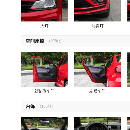
大灯
前雾灯
空间座椅
（278张）
驾驶位车门
左后车门
内饰
（186张）