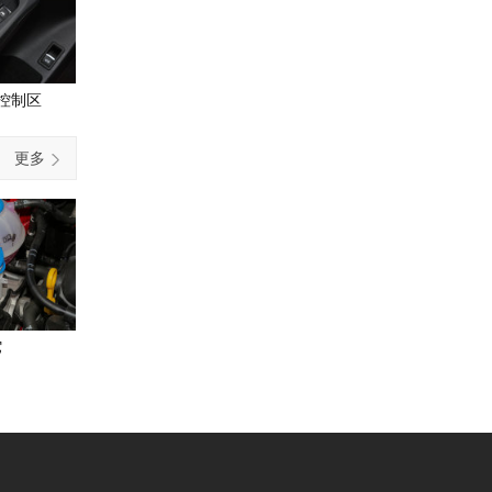
控制区
更多
它