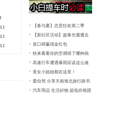
I
荐
【春与夏】恣意狂欢第二季
LI
【新社区活动】趁春光遛遛去
LI
发口碑赢现金红包
LI
快来看看你的空调得了哪种病
高速行车遭遇暴雨应该这么做
美女小姐姐都在这里！
爱自驾 分享天南海北旅行路书
汽车用品 生活好物 超低价格团