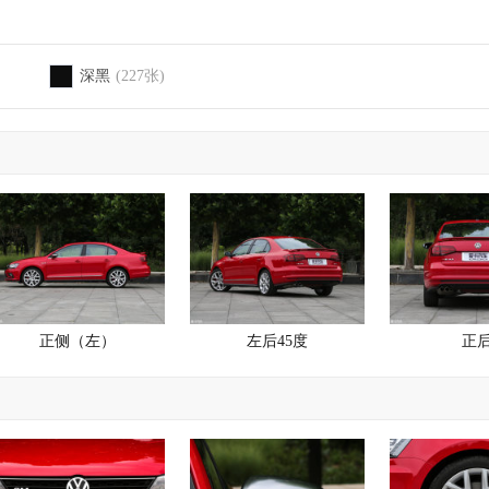
深黑
(227张)
正侧（左）
左后45度
正