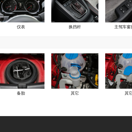
仪表
换挡杆
主驾车窗
备胎
其它
其