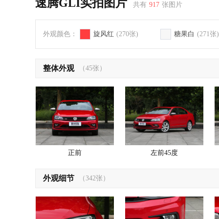
速腾GLI实拍图片
共有
917
张图片
外观颜色：
旋风红
(270张)
糖果白
(271张)
整体外观
（45张）
正前
左前45度
外观细节
（342张）