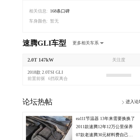
相关信息:
168条口碑
车身颜色:
暂无
速腾GLI车型
更多相关车系
2.0T 147kW
关注度
2018款 2.0TSI GLI
前置前驱
6挡双离合
论坛热帖
进入论
ea111节温器 13年来需要换换了
2011款速腾12年12万公里保养
07款老速腾30元材料费自己动手清洗三元催化年审尾气一把过！