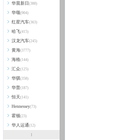
华晨新日
(388)
华颂
(904)
红星汽车
(363)
哈飞
(415)
汉龙汽车
(245)
黄海
(3777)
海格
(144)
汇众
(125)
华骐
(358)
华普
(187)
恒天
(141)
Hennessey
(73)
霍顿
(23)
华人运通
(12)
I