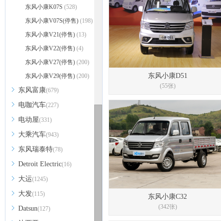
东风小康K07S
(528)
东风小康V07S(停售)
(198)
东风小康V21(停售)
(13)
东风小康V22(停售)
(4)
东风小康V27(停售)
(200)
东风小康D51
东风小康V29(停售)
(200)
(55张)
东风富康
(679)
电咖汽车
(227)
电动屋
(331)
大乘汽车
(943)
东风瑞泰特
(78)
Detroit Electric
(16)
大运
(1245)
大发
(115)
东风小康C32
(342张)
Datsun
(127)