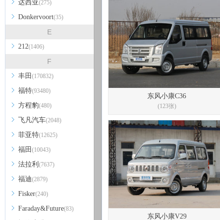
达西亚
(275)
Donkervoort
(35)
E
212
(1406)
F
丰田
(170832)
福特
(93480)
东风小康C36
方程豹
(480)
(123张)
飞凡汽车
(2048)
菲亚特
(12625)
福田
(10043)
法拉利
(7637)
福迪
(2879)
Fisker
(240)
Faraday&Future
(83)
东风小康V29