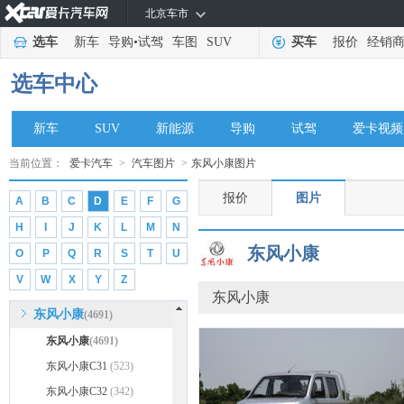
北京车市
大众
(285447)
选车
新车
导购
•
试驾
车图
SUV
买车
报价
经销
DS
(18076)
东南
(27162)
选车中心
道奇
(5782)
东风
(7286)
新车
SUV
新能源
导购
试驾
爱卡视频
东风风行
(37423)
当前位置：
爱卡汽车
>
汽车图片
>
东风小康图片
东风风神
(34578)
报价
图片
A
B
C
D
E
F
G
东风纳米
(2067)
H
I
J
K
L
M
N
东风奕派
(447)
东风小康
O
P
Q
R
S
T
U
东风风度
(1563)
V
W
X
Y
Z
东风风光
(15455)
东风小康
东风小康
(4691)
东风小康
(4691)
东风小康C31
(523)
东风小康C32
(342)