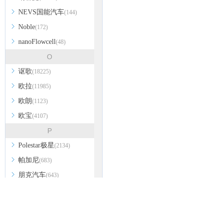
NEVS国能汽车
(144)
Noble
(172)
nanoFlowcell
(48)
O
讴歌
(18225)
欧拉
(11985)
欧朗
(1123)
欧宝
(4107)
P
Polestar极星
(2134)
帕加尼
(683)
朋克汽车
(643)
佩奇奥
(104)
帕诺兹
(39)
Piëch Automotive
(4)