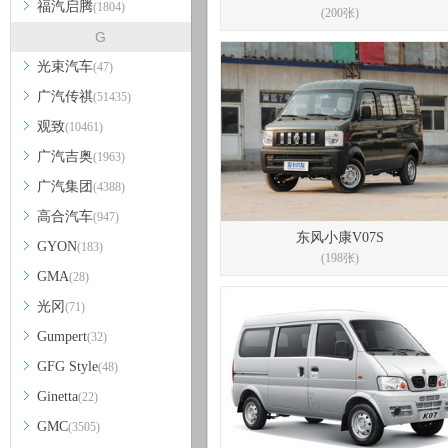
福汽启腾
(1804)
(200张)
G
光束汽车
(47)
广汽传祺
(51435)
观致
(10461)
广汽吉奥
(1963)
广汽集团
(4388)
高合汽车
(947)
东风小康V07S
GYON
(183)
(198张)
GMA
(28)
光冈
(71)
Gumpert
(32)
GFG Style
(48)
Ginetta
(22)
GMC
(3505)