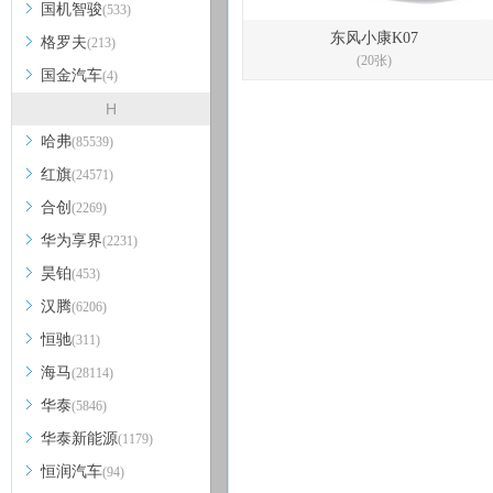
国机智骏
(533)
东风小康K07
格罗夫
(213)
(20张)
国金汽车
(4)
H
哈弗
(85539)
红旗
(24571)
合创
(2269)
华为享界
(2231)
昊铂
(453)
汉腾
(6206)
恒驰
(311)
海马
(28114)
华泰
(5846)
华泰新能源
(1179)
恒润汽车
(94)