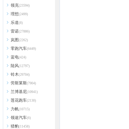
领克
(23594)
理想
(2499)
乐道
(8)
雷诺
(27886)
岚图
(2262)
零跑汽车
(6449)
蓝电
(424)
陆风
(12797)
铃木
(29704)
劳斯莱斯
(7904)
兰博基尼
(10941)
莲花跑车
(2130)
力帆
(10715)
领途汽车
(6)
猎豹
(11458)