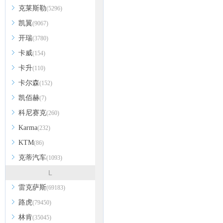
克莱斯勒
(5296)
凯翼
(9067)
开瑞
(3780)
卡威
(154)
卡升
(110)
卡尔森
(152)
凯佰赫
(7)
科尼赛克
(260)
Karma
(232)
KTM
(86)
克蒂汽车
(1093)
L
雷克萨斯
(69183)
路虎
(79450)
林肯
(35045)