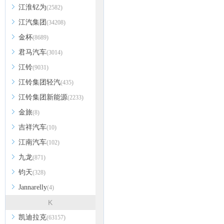
江淮钇为
(2582)
江汽集团
(34208)
金杯
(8689)
君马汽车
(3014)
江铃
(9031)
江铃集团轻汽
(435)
江铃集团新能源
(2233)
金旅
(8)
吉祥汽车
(10)
江南汽车
(102)
九龙
(871)
钧天
(328)
Jannarelly
(4)
K
凯迪拉克
(63157)