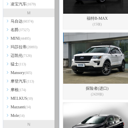
凌宝汽车
(1679)
M
福特B-MAX
马自达
(60374)
(15张)
名爵
(37527)
MINI
(44495)
玛莎拉蒂
(20093)
迈凯伦
(7126)
猛士
(113)
Mansory
(605)
摩登汽车
(113)
探险者(进口)
摩根
(174)
(2420张)
MELKUS
(10)
Mazzanti
(14)
Mole
(14)
N