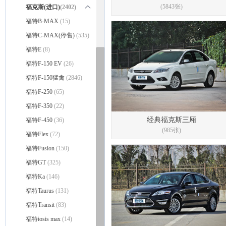
(5843张)
福克斯(进口)
(2402)
福克斯ST(停售)
福特B-MAX
(15)
(1461)
福克斯(海外)
福特C-MAX(停售)
(555)
(535)
福克斯RS
福特E
(8)
(386)
福特F-150 EV
(26)
福特F-150猛禽
(2846)
福特F-250
(65)
福特F-350
(22)
经典福克斯三厢
福特F-450
(36)
(985张)
福特Flex
(72)
福特Fusion
(150)
福特GT
(325)
福特Ka
(146)
福特Taurus
(131)
福特Transit
(83)
福特iosis max
(14)