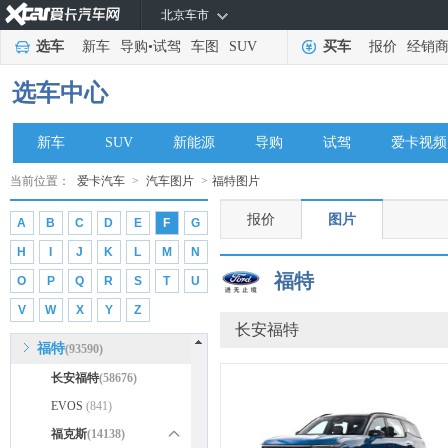
北京车市
东风瑞泰特
(78)
选车
新车
导购
•
试驾
车图
SUV
买车
报价
经销
Detroit Electric
(16)
大运
(1245)
选车中心
大发
(115)
Datsun
(127)
新车
SUV
新能源
导购
试驾
爱卡视频
达西亚
(275)
当前位置：
爱卡汽车
>
汽车图片
>
福特图片
Donkervoort
(35)
报价
图片
A
B
C
D
E
F
G
E
H
I
J
K
L
M
N
212
(1406)
福特
O
P
Q
R
S
T
U
F
V
W
X
Y
Z
丰田
(170832)
长安福特
福特
(93590)
长安福特
(58676)
EVOS
(841)
福克斯
(14138)