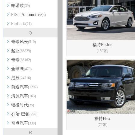
帕诺兹
(39)
Piëch Automotive
(4)
Puritalia
(21)
Q
奇瑞风云
(510)
福特Fusion
起亚
(66829)
(150张)
奇瑞
(86162)
全球鹰
(470)
启辰
(24716)
前途汽车
(1297)
清源汽车
(163)
轻橙时代
(25)
乔治·巴顿
(296)
福特Flex
奇点汽车
(338)
(72张)
R