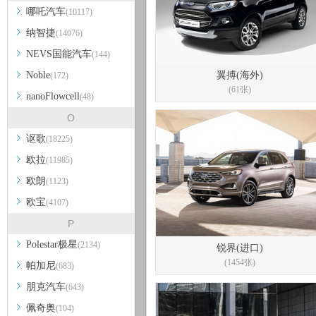
哪吒汽车
(10117)
纳智捷
(14076)
NEVS国能汽车
(144)
Noble
翼搏(海外)
(172)
(61张)
nanoFlowcell
(48)
O
讴歌
(18225)
欧拉
(11985)
欧朗
(1123)
欧宝
(4107)
P
Polestar极星
(2134)
锐界(进口)
(1454张)
帕加尼
(683)
朋克汽车
(643)
佩奇奥
(104)