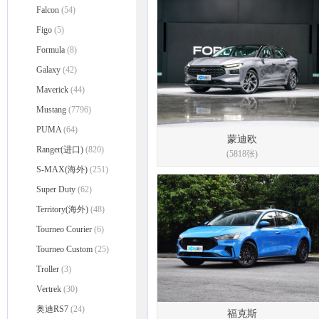
Falcon
(54)
Figo
(5)
Formula
(8)
Galaxy
(42)
Maverick
(44)
Mustang
(7796)
PUMA
(64)
蒙迪欧
Ranger(进口)
(820)
(5818张)
S-MAX(海外)
(251)
Super Duty
(62)
Territory(海外)
(48)
Tourneo Courier
(6)
Tourneo Custom
(25)
Troller
(3)
Vertrek
(30)
奥迪RS7
(24)
福克斯