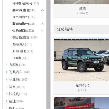
福特电马(海外)
(172)
致胜
嘉年华(进口)
(636)
(1707张)
嘉年华ST
金牛座(海外)
(576)
(85)
嘉年华(海外)
蒙迪欧(海外)
(256)
(60)
江铃福特
蒙迪欧(海外)
锐界(进口)
(1552)
(253)
蒙迪欧ST
锐界(进口)(停售)
探险者(进口)
(3)
(2420)
(1454)
锐界ST
翼搏(海外)
(98)
(61)
翼虎(进口)
(411)
征服者
(139)
方程豹
(480)
飞凡汽车
(2048)
菲亚特
(12625)
福特烈马
福田
(10043)
(215张)
法拉利
(7637)
福迪
(2879)
Fisker
(240)