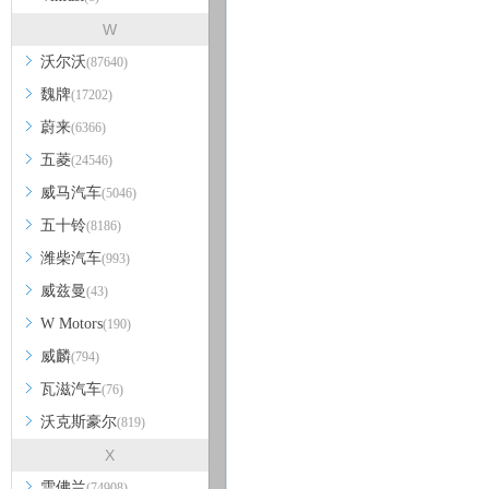
W
沃尔沃
(87640)
魏牌
(17202)
蔚来
(6366)
五菱
(24546)
威马汽车
(5046)
五十铃
(8186)
潍柴汽车
(993)
威兹曼
(43)
W Motors
(190)
威麟
(794)
瓦滋汽车
(76)
沃克斯豪尔
(819)
X
雪佛兰
(74908)