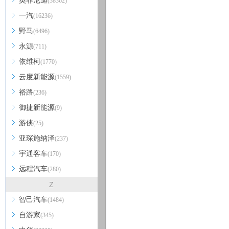
英菲尼迪
(38362)
一汽
(16236)
野马
(6496)
永源
(711)
依维柯
(1770)
云度新能源
(1559)
裕路
(236)
御捷新能源
(9)
游侠
(25)
亚琛施纳泽
(237)
宇通客车
(170)
远程汽车
(280)
Z
智己汽车
(1484)
自游家
(345)