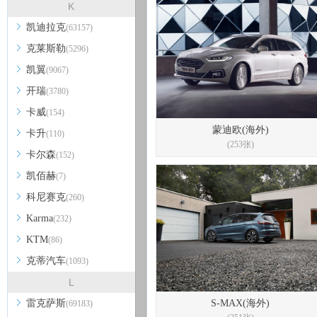
K
凯迪拉克
(63157)
克莱斯勒
(5296)
凯翼
(9067)
开瑞
(3780)
卡威
(154)
蒙迪欧(海外)
卡升
(110)
(253张)
卡尔森
(152)
凯佰赫
(7)
科尼赛克
(260)
Karma
(232)
KTM
(86)
克蒂汽车
(1093)
L
雷克萨斯
S-MAX(海外)
(69183)