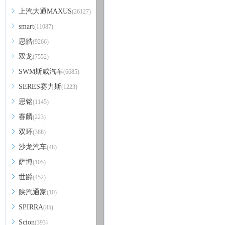
上汽大通MAXUS
(26127)
smart
(11087)
思皓
(9266)
双龙
(7552)
SWM斯威汽车
(6685)
SERES赛力斯
(1223)
思铭
(1145)
赛麟
(223)
双环
(388)
沙龙汽车
(48)
萨博
(105)
世爵
(452)
陕汽通家
(10)
SPIRRA
(85)
Scion
(393)