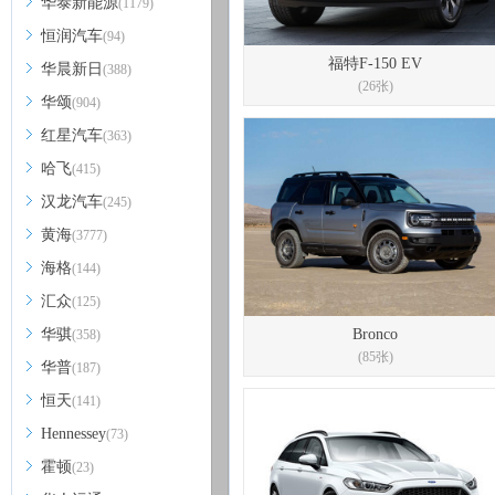
华泰新能源
(1179)
恒润汽车
(94)
福特F-150 EV
华晨新日
(388)
(26张)
华颂
(904)
红星汽车
(363)
哈飞
(415)
汉龙汽车
(245)
黄海
(3777)
海格
(144)
汇众
(125)
华骐
Bronco
(358)
(85张)
华普
(187)
恒天
(141)
Hennessey
(73)
霍顿
(23)