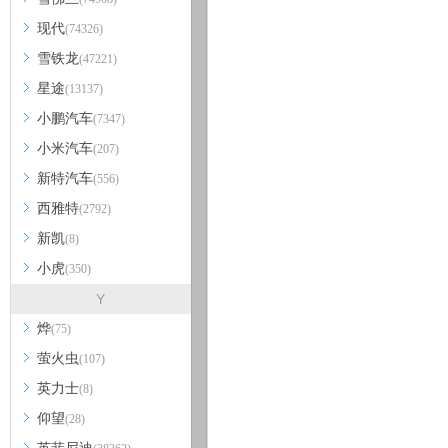
现代
(74326)
雪铁龙
(47221)
星途
(13137)
小鹏汽车
(7347)
小米汽车
(207)
新特汽车
(556)
西雅特
(2792)
新凯
(8)
小虎
(350)
Y
烨
(75)
萤火虫
(107)
英力士
(8)
仰望
(28)