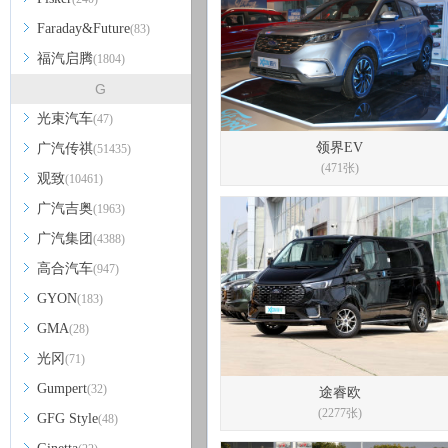
Faraday&Future
(83)
福汽启腾
(1804)
G
光束汽车
(47)
领界EV
广汽传祺
(51435)
(471张)
观致
(10461)
广汽吉奥
(1963)
广汽集团
(4388)
高合汽车
(947)
GYON
(183)
GMA
(28)
光冈
(71)
Gumpert
(32)
途睿欧
(2277张)
GFG Style
(48)