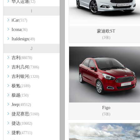
华人运通
(12)
I
iCar
(517)
Icona
(36)
蒙迪欧ST
(3张)
Italdesign
(49)
J
吉利
(88078)
吉利几何
(7306)
吉利银河
(1320)
极氪
(2189)
极越
(150)
Jeep
(49512)
Figo
捷尼赛思
(5160)
(5张)
捷达
(10602)
捷豹
(47711)