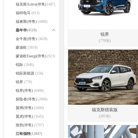
福克斯
福克斯Active(停售)
(5843)
(487)
福克斯三厢
福特电马
(613)
(5279)
经典福克斯两厢(停售)
福睿斯(停售)
(4488)
(1750)
经典福克斯三厢(停售)
嘉年华
(4519)
(985)
锐界
福克斯猎装版(停售)
嘉年华两厢(停售)
金牛座(停售)
(3828)
(3206)
(281)
(770张)
嘉年华三厢(停售)
蒙迪欧
(5818)
(1313)
蒙迪欧Energi(停售)
(923)
锐际
(1846)
锐际新能源
(156)
锐界
(770)
锐界(停售)
(6468)
探险者(停售)
(2960)
翼搏(停售)
(3469)
福克斯猎装版
(281张)
翼虎(停售)
(5645)
致胜(停售)
(1707)
江铃福特
(12847)