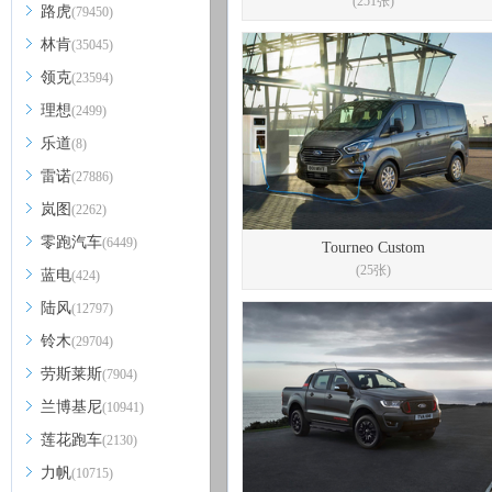
(251张)
路虎
(79450)
林肯
(35045)
领克
(23594)
理想
(2499)
乐道
(8)
雷诺
(27886)
岚图
(2262)
零跑汽车
(6449)
Tourneo Custom
(25张)
蓝电
(424)
陆风
(12797)
铃木
(29704)
劳斯莱斯
(7904)
兰博基尼
(10941)
莲花跑车
(2130)
力帆
(10715)