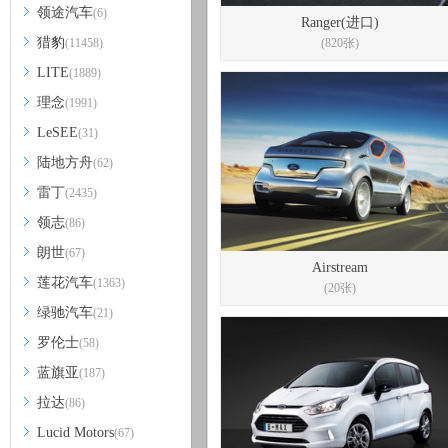
领途汽车
(6)
Ranger(进口)
猎豹
(11458)
(820张)
LITE
(1889)
理念
(1991)
LeSEE
(31)
陆地方舟
(62)
雷丁
(2435)
领志
(86)
朗世
(67)
Airstream
莲花汽车
(1363)
(20张)
绿驰汽车
(21)
罗伦士
(58)
蓝旗亚
(187)
拉达
(86)
Lucid Motors
(67)