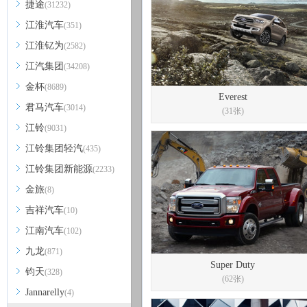
捷途
(31232)
江淮汽车
(351)
江淮钇为
(2582)
江汽集团
(34208)
金杯
(8689)
Everest
君马汽车
(3014)
(31张)
江铃
(9031)
江铃集团轻汽
(435)
江铃集团新能源
(2233)
金旅
(8)
吉祥汽车
(10)
江南汽车
(102)
九龙
(871)
Super Duty
钧天
(328)
(62张)
Jannarelly
(4)