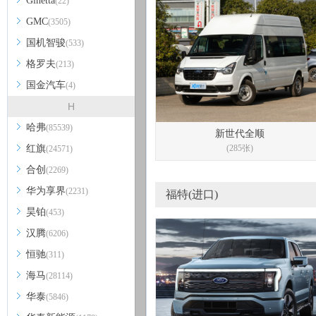
Ginetta
(22)
GMC
(3505)
国机智骏
(533)
格罗夫
(213)
国金汽车
(4)
H
哈弗
(85539)
新世代全顺
红旗
(285张)
(24571)
合创
(2269)
华为享界
(2231)
福特(进口)
昊铂
(453)
汉腾
(6206)
恒驰
(311)
海马
(28114)
华泰
(5846)