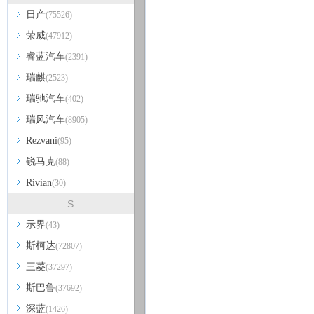
日产
(75526)
荣威
(47912)
睿蓝汽车
(2391)
瑞麒
(2523)
瑞驰汽车
(402)
瑞风汽车
(8905)
Rezvani
(95)
锐马克
(88)
Rivian
(30)
S
示界
(43)
斯柯达
(72807)
三菱
(37297)
斯巴鲁
(37692)
深蓝
(1426)