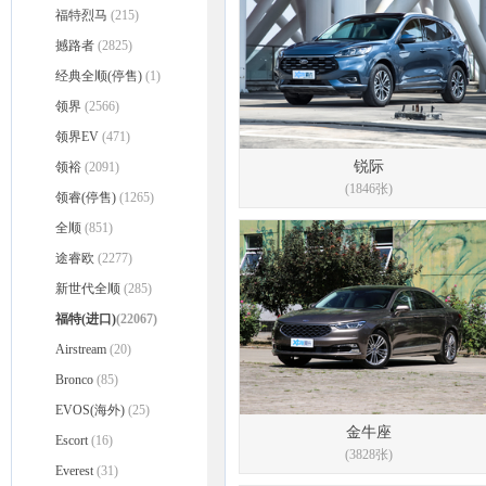
福特烈马
(215)
撼路者
(2825)
经典全顺(停售)
(1)
领界
(2566)
领界EV
(471)
锐际
领裕
(2091)
(1846张)
领睿(停售)
(1265)
全顺
(851)
途睿欧
(2277)
新世代全顺
(285)
福特(进口)
(22067)
Airstream
(20)
Bronco
(85)
EVOS(海外)
(25)
金牛座
Escort
(16)
(3828张)
Everest
(31)