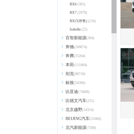
BX6
(385)
BX7
(2979)
BXi7(停售)
(234)
Isabella
(22)
百智新能源
(304)
奔驰
(249674)
奔腾
(35264)
本田
(111064)
别克
(98718)
标致
(54396)
比亚迪
(73609)
比德文汽车
(231)
北京越野
(14314)
BEIJING汽车
(31060)
北汽新能源
(7508)