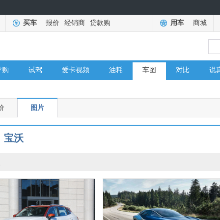
买车
报价
经销商
贷款购
用车
商城
导购
试驾
爱卡视频
油耗
车图
对比
说
价
图片
宝沃
沃