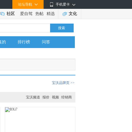
论坛导航
手机爱卡
社区
爱自驾
热帖
精选
文化
搜索
真的
排行榜
问答
宝沃品牌页 >>
宝沃频道
|
报价
|
视频
|
经销商