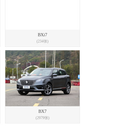
BXi7
(234张)
BX7
(2979张)