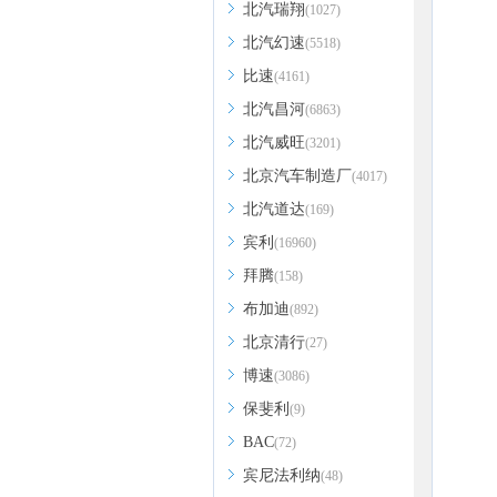
北汽瑞翔
(1027)
北汽幻速
(5518)
比速
(4161)
北汽昌河
(6863)
北汽威旺
(3201)
北京汽车制造厂
(4017)
北汽道达
(169)
宾利
(16960)
拜腾
(158)
布加迪
(892)
北京清行
(27)
博速
(3086)
保斐利
(9)
BAC
(72)
宾尼法利纳
(48)