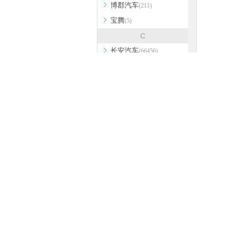
博郡汽车
(211)
宝腾
(5)
C
长安汽车
(66456)
长安欧尚
(29802)
长安启源
(495)
长安凯程
(10326)
长安跨越
(881)
长城（皮卡）
(23547)
创维汽车
(2256)
成功
(636)
热门信息
热门经销商
长江EV
(161)
一汽大众
宝马1系
锋范
元EV
Conquest
(8)
奔驰GLA
刺猬汽车
(6)
D