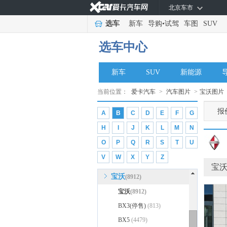
北京车市
爱驰汽车
(1779)
选车
新车
导购
•
试驾
车图
SUV
ARCFOX极狐
(4018)
艾康尼克
(296)
选车中心
ABT
(271)
ALPINA
(527)
新车
SUV
新能源
Artega
(42)
当前位置：
爱卡汽车
>
汽车图片
>
宝沃图片
APEX
(12)
报
A
B
C
D
E
F
G
B
H
I
J
K
L
M
N
保时捷
(50520)
O
P
Q
R
S
T
U
宝马
(240315)
V
W
X
Y
Z
宝骏
(50112)
宝
宝沃
(8912)
宝沃
(8912)
BX3(停售)
(813)
BX5
(4479)