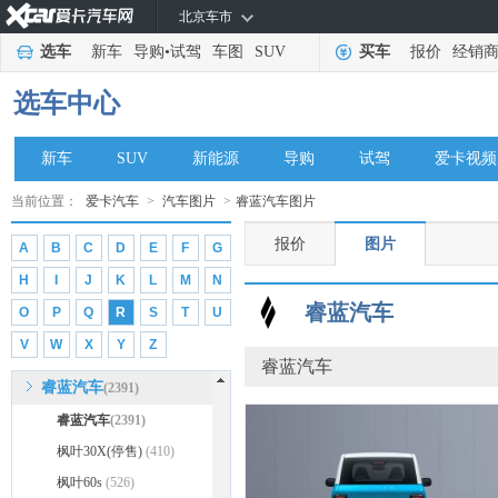
北京车市
奇瑞
(86162)
选车
新车
导购
•
试驾
车图
SUV
买车
报价
经销
全球鹰
(470)
启辰
(24716)
选车中心
前途汽车
(1297)
清源汽车
(163)
新车
SUV
新能源
导购
试驾
爱卡视频
轻橙时代
(25)
当前位置：
爱卡汽车
>
汽车图片
>
睿蓝汽车图片
乔治·巴顿
(296)
报价
图片
A
B
C
D
E
F
G
奇点汽车
(338)
H
I
J
K
L
M
N
R
睿蓝汽车
O
P
Q
R
S
T
U
日产
(75526)
V
W
X
Y
Z
荣威
(47912)
睿蓝汽车
睿蓝汽车
(2391)
睿蓝汽车
(2391)
枫叶30X(停售)
(410)
枫叶60s
(526)