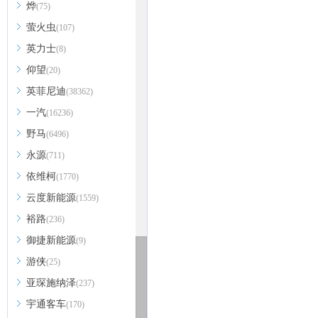
烨
(75)
萤火虫
(107)
英力士
(8)
仰望
(20)
英菲尼迪
(38362)
一汽
(16236)
野马
(6496)
永源
(711)
依维柯
(1770)
云度新能源
(1559)
裕路
(236)
御捷新能源
(9)
游侠
(25)
亚琛施纳泽
(237)
宇通客车
(170)