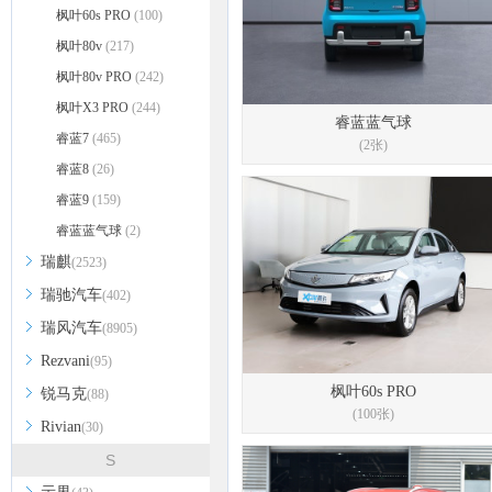
枫叶60s PRO
(100)
枫叶80v
(217)
枫叶80v PRO
(242)
枫叶X3 PRO
(244)
睿蓝蓝气球
睿蓝7
(465)
(2张)
睿蓝8
(26)
睿蓝9
(159)
睿蓝蓝气球
(2)
瑞麒
(2523)
瑞驰汽车
(402)
瑞风汽车
(8905)
Rezvani
(95)
枫叶60s PRO
锐马克
(88)
(100张)
Rivian
(30)
S