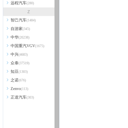
远程汽车
(280)
Z
智己汽车
(1484)
自游家
(345)
中华
(20238)
中国重汽VGV
(1675)
中兴
(4683)
众泰
(37519)
知豆
(1303)
之诺
(676)
Zenvo
(113)
正道汽车
(303)