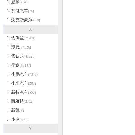
威麟
(794)
瓦滋汽车
(76)
沃克斯豪尔
(819)
X
雪佛兰
(74908)
现代
(74326)
雪铁龙
(47221)
星途
(13137)
小鹏汽车
(7347)
小米汽车
(207)
新特汽车
(556)
西雅特
(2792)
新凯
(8)
小虎
(350)
Y