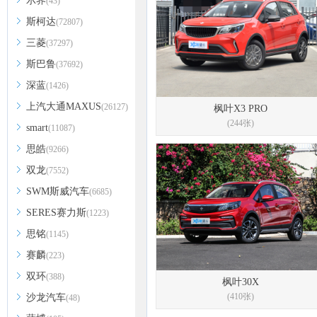
示界
(43)
斯柯达
(72807)
三菱
(37297)
斯巴鲁
(37692)
深蓝
(1426)
上汽大通MAXUS
(26127)
枫叶X3 PRO
(244张)
smart
(11087)
思皓
(9266)
双龙
(7552)
SWM斯威汽车
(6685)
SERES赛力斯
(1223)
思铭
(1145)
赛麟
(223)
双环
(388)
枫叶30X
(410张)
沙龙汽车
(48)