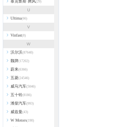
泰克鲁斯·腾风
(29)
U
Ultima
(66)
V
Vinfast
(8)
W
沃尔沃
(87640)
魏牌
(17202)
蔚来
(6366)
五菱
(24546)
威马汽车
(5046)
五十铃
(8186)
潍柴汽车
(993)
威兹曼
(43)
W Motors
(190)