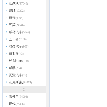
沃尔沃
(87640)
魏牌
(17202)
蔚来
(6366)
五菱
(24546)
威马汽车
(5046)
五十铃
(8186)
潍柴汽车
(993)
威兹曼
(43)
W Motors
(190)
威麟
(794)
瓦滋汽车
(76)
沃克斯豪尔
(819)
X
雪佛兰
(74908)
现代
(74326)