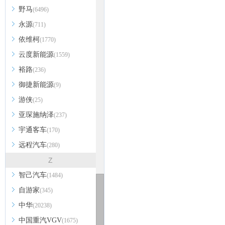
野马
(6496)
永源
(711)
依维柯
(1770)
云度新能源
(1559)
裕路
(236)
御捷新能源
(9)
游侠
(25)
亚琛施纳泽
(237)
宇通客车
(170)
远程汽车
(280)
Z
智己汽车
(1484)
自游家
(345)
中华
(20238)
中国重汽VGV
(1675)