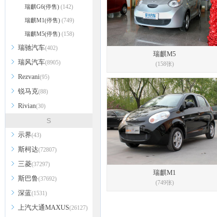
瑞麒G6(停售)
(142)
瑞麒M1(停售)
(749)
瑞麒M5(停售)
(158)
瑞驰汽车
(402)
瑞麒M5
瑞风汽车
(8905)
(158张)
Rezvani
(95)
锐马克
(88)
Rivian
(30)
S
示界
(43)
斯柯达
(72807)
三菱
(37297)
瑞麒M1
斯巴鲁
(37692)
(749张)
深蓝
(1531)
上汽大通MAXUS
(26127)