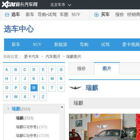
北京车市
全球鹰
(470)
选车
新车
导购
•
试驾
车图
SUV
买车
报价
经销
启辰
(24716)
前途汽车
(1297)
选车中心
清源汽车
(163)
轻橙时代
(25)
新车
SUV
新能源
导购
试驾
爱卡视频
乔治·巴顿
(296)
当前位置：
爱卡汽车
>
汽车图片
>
瑞麒图片
奇点汽车
(338)
报价
图片
A
B
C
D
E
F
G
R
H
I
J
K
L
M
N
日产
(75526)
瑞麒
O
P
Q
R
S
T
U
荣威
(47912)
V
W
X
Y
Z
睿蓝汽车
(2391)
瑞麒
瑞麒
(2523)
瑞麒
(2523)
瑞麒G3(停售)
(315)
瑞麒G5(停售)
(1159)