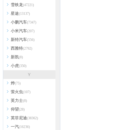
雪铁龙
(47221)
星途
(13137)
小鹏汽车
(7347)
小米汽车
(207)
新特汽车
(556)
西雅特
(2792)
新凯
(8)
小虎
(350)
Y
烨
(75)
萤火虫
(107)
英力士
(8)
仰望
(28)
英菲尼迪
(38362)
一汽
(16236)