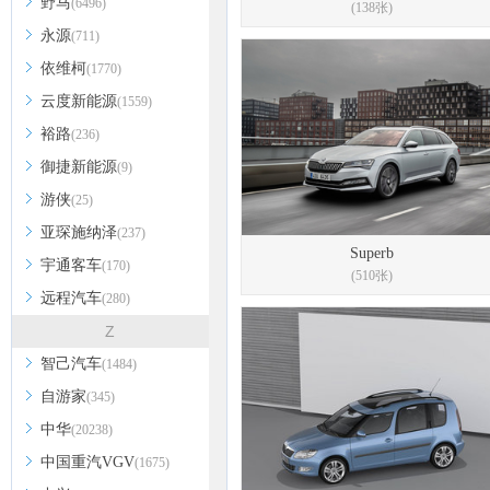
野马
(6496)
(138张)
永源
(711)
依维柯
(1770)
云度新能源
(1559)
裕路
(236)
御捷新能源
(9)
游侠
(25)
亚琛施纳泽
(237)
Superb
宇通客车
(170)
(510张)
远程汽车
(280)
Z
智己汽车
(1484)
自游家
(345)
中华
(20238)
中国重汽VGV
(1675)