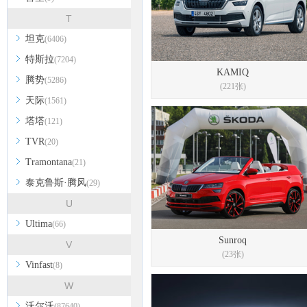
T
坦克
(6406)
特斯拉
(7204)
KAMIQ
腾势
(5286)
(221张)
天际
(1561)
塔塔
(121)
TVR
(20)
Tramontana
(21)
泰克鲁斯·腾风
(29)
U
Ultima
(66)
Sunroq
V
(23张)
Vinfast
(8)
W
沃尔沃
(87640)