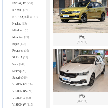
ENYAQ iV
(231)
KAMIQ
(221)
KAROQ(海外)
(147)
Kushaq
(15)
Mission L
(6)
昕动
Mountiaq
(19)
(5421张)
Rapid
(138)
Roomster
(16)
SLAVIA
(13)
Scala
(141)
Sunroq
(23)
Superb
(510)
VISION GT
(60)
VISION RS
(21)
昕锐
VISION X
(88)
(4659张)
VISION iV
(115)