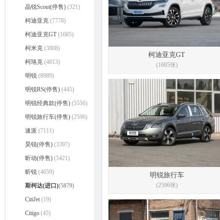
晶锐Scout(停售)
(321)
柯迪亚克
(7778)
柯迪亚克GT
(1685)
柯米克
(3808)
柯迪亚克GT
柯珞克
(4813)
(1685张)
明锐
(8989)
明锐RS(停售)
(445)
明锐经典款(停售)
(5556)
明锐旅行车(停售)
(2596)
速派
(7111)
昊锐(停售)
(3397)
昕动(停售)
(5421)
昕锐
(4659)
明锐旅行车
(2596张)
斯柯达(进口)
(5879)
CitiJet
(19)
Citigo
(45)