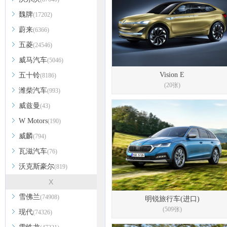
魏牌
(17202)
蔚来
(6366)
五菱
(24546)
威马汽车
(5046)
Vision E
五十铃
(8186)
(20张)
潍柴汽车
(993)
威兹曼
(43)
W Motors
(190)
威麟
(794)
瓦滋汽车
(76)
沃克斯豪尔
(819)
X
雪佛兰
(74908)
明锐旅行车(进口)
(509张)
现代
(74326)