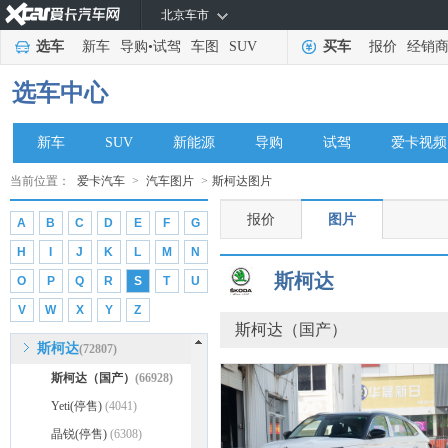
北京车市
日产
(75526)
选车
新车
导购
•
试驾
车图
SUV
买车
报价
经销
荣威
(47912)
睿蓝汽车
(2391)
选车中心
瑞麒
(2523)
瑞驰汽车
(402)
新车
SUV
新能源
导购
试驾
爱卡视频
瑞风汽车
(8905)
当前位置：
爱卡汽车
>
汽车图片
>
斯柯达图片
Rezvani
(95)
报价
图片
A
B
C
D
E
F
G
锐马克
(88)
H
I
J
K
L
M
N
Rivian
(30)
斯柯达
O
P
Q
R
S
T
U
S
V
W
X
Y
Z
示界
(43)
斯柯达（国产）
斯柯达
(72807)
斯柯达（国产）
(66928)
Yeti(停售)
(4041)
晶锐(停售)
(6308)