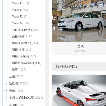
Vision C
(372)
Vision D
(13)
Vision E
(20)
Vision S
(188)
Yeti(进口)(停售)
(378)
晶锐(海外)
(446)
柯迪亚克(海外)
(365)
昊锐
明锐(海外)
(313)
(3397张)
明锐RS(海外)
(222)
明锐旅行车(进口)(停售)
斯柯达(进口)
(509)
速尊
(1225)
三菱
(37297)
斯巴鲁
(37692)
深蓝
(1426)
上汽大通MAXUS
(26127)
smart
(11087)