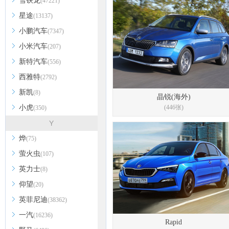
雪铁龙
(47221)
星途
(13137)
小鹏汽车
(7347)
小米汽车
(207)
新特汽车
(556)
西雅特
(2792)
新凯
(8)
晶锐(海外)
小虎
(446张)
(350)
Y
烨
(75)
萤火虫
(107)
英力士
(8)
仰望
(20)
英菲尼迪
(38362)
一汽
(16236)
Rapid