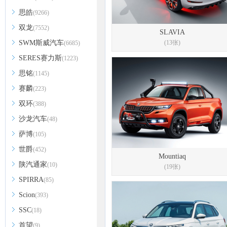
思皓
(9266)
双龙
(7552)
SLAVIA
SWM斯威汽车
(13张)
(6685)
SERES赛力斯
(1223)
思铭
(1145)
赛麟
(223)
双环
(388)
沙龙汽车
(48)
萨博
(105)
世爵
(452)
Mountiaq
陕汽通家
(10)
(19张)
SPIRRA
(85)
Scion
(393)
SSC
(18)
首望
(9)