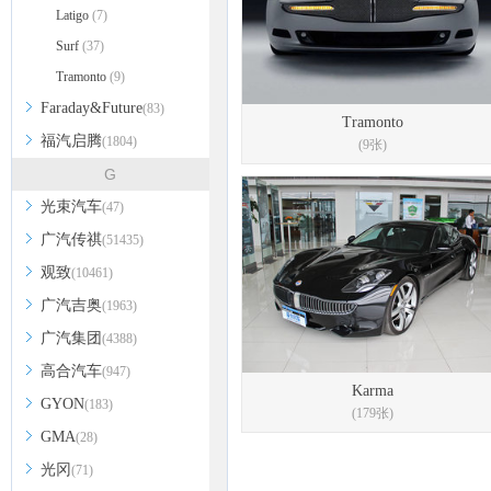
Latigo
(7)
Surf
(37)
Tramonto
(9)
Faraday&Future
(83)
Tramonto
福汽启腾
(1804)
(9张)
G
光束汽车
(47)
广汽传祺
(51435)
观致
(10461)
广汽吉奥
(1963)
广汽集团
(4388)
高合汽车
(947)
Karma
GYON
(183)
(179张)
GMA
(28)
光冈
(71)