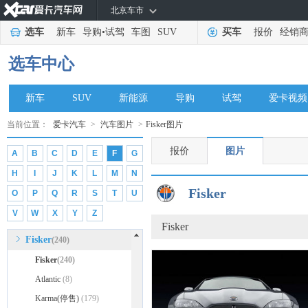
北京车市
E
选车
新车
导购
•
试驾
车图
SUV
买车
报价
经销
212
(1406)
F
选车中心
丰田
(170832)
福特
(93590)
新车
SUV
新能源
导购
试驾
爱卡视频
方程豹
(480)
当前位置：
爱卡汽车
>
汽车图片
>
Fisker图片
飞凡汽车
(2048)
报价
图片
A
B
C
D
E
F
G
菲亚特
(12625)
H
I
J
K
L
M
N
福田
(10043)
Fisker
O
P
Q
R
S
T
U
法拉利
(7637)
V
W
X
Y
Z
福迪
(2879)
Fisker
Fisker
(240)
Fisker
(240)
Atlantic
(8)
Karma(停售)
(179)