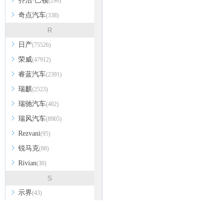
乔治·巴顿
(296)
奇点汽车
(338)
R
日产
(75526)
荣威
(47912)
睿蓝汽车
(2391)
瑞麒
(2523)
瑞驰汽车
(402)
瑞风汽车
(8905)
Rezvani
(95)
锐马克
(88)
Rivian
(30)
S
示界
(43)
斯柯达
(72807)