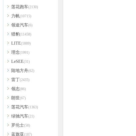
莲花跑车
(2130)
力帆
(10715)
领途汽车
(6)
猎豹
(11458)
LITE
(1889)
理念
(1991)
LeSEE
(31)
陆地方舟
(62)
雷丁
(2435)
领志
(86)
朗世
(67)
莲花汽车
(1363)
绿驰汽车
(21)
罗伦士
(58)
蓝旗亚
(187)