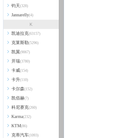
钧天
(328)
Jannarelly
(4)
K
凯迪拉克
(63157)
克莱斯勒
(5296)
凯翼
(9067)
开瑞
(3780)
卡威
(154)
卡升
(110)
卡尔森
(152)
凯佰赫
(7)
科尼赛克
(260)
Karma
(232)
KTM
(86)
克蒂汽车
(1093)