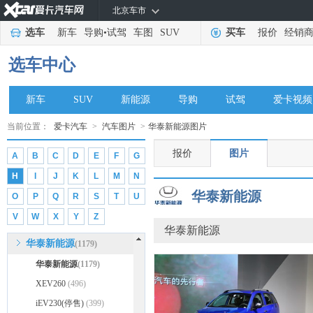
北京车市
国金汽车
(4)
选车
新车
导购
•
试驾
车图
SUV
买车
报价
经销
H
哈弗
(85539)
选车中心
红旗
(24571)
合创
(2269)
新车
SUV
新能源
导购
试驾
爱卡视频
华为享界
(2231)
当前位置：
爱卡汽车
>
汽车图片
>
华泰新能源图片
昊铂
(453)
报价
图片
A
B
C
D
E
F
G
汉腾
(6206)
H
I
J
K
L
M
N
恒驰
(311)
华泰新能源
O
P
Q
R
S
T
U
海马
(28114)
V
W
X
Y
Z
华泰
(5846)
华泰新能源
华泰新能源
(1179)
华泰新能源
(1179)
XEV260
(496)
iEV230(停售)
(399)