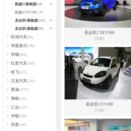
路盛S1新能源
(44)
路盛S1 EV160
路盛S5 EV330
(38)
(44)
圣达菲2新能源
(103)
圣达菲2 XEV360(停售)
圣达菲5新能源
(99)
(52)
圣达菲2 XEV360
恒润汽车
圣达菲2 EV180
圣达菲5 EV380
(51)
(52)
(94)
(52张)
圣达菲5 XEV480
(47)
华晨新日
(388)
华颂
(904)
红星汽车
(363)
哈飞
(415)
汉龙汽车
(245)
黄海
(3777)
海格
(144)
圣达菲2 EV180
汇众
(125)
(51张)
华骐
(358)
华普
(187)