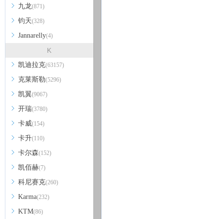
九龙
(871)
钧天
(328)
Jannarelly
(4)
K
凯迪拉克
(63157)
克莱斯勒
(5296)
凯翼
(9067)
开瑞
(3780)
卡威
(154)
卡升
(110)
卡尔森
(152)
凯佰赫
(7)
科尼赛克
(260)
Karma
(232)
KTM
(86)