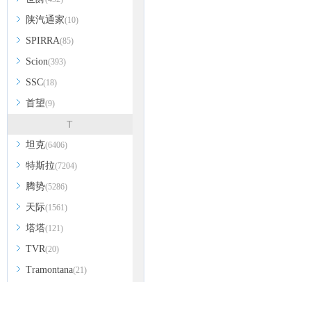
陕汽通家
(10)
SPIRRA
(85)
Scion
(393)
SSC
(18)
首望
(9)
T
坦克
(6406)
特斯拉
(7204)
腾势
(5286)
天际
(1561)
塔塔
(121)
TVR
(20)
Tramontana
(21)
泰克鲁斯·腾风
(29)