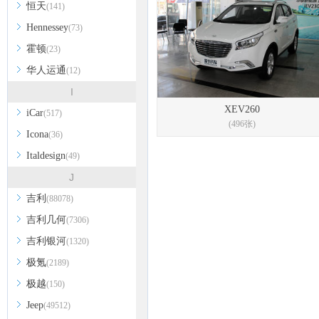
恒天
(141)
Hennessey
(73)
霍顿
(23)
华人运通
(12)
I
XEV260
iCar
(517)
(496张)
Icona
(36)
Italdesign
(49)
J
吉利
(88078)
吉利几何
(7306)
吉利银河
(1320)
极氪
(2189)
极越
(150)
Jeep
(49512)