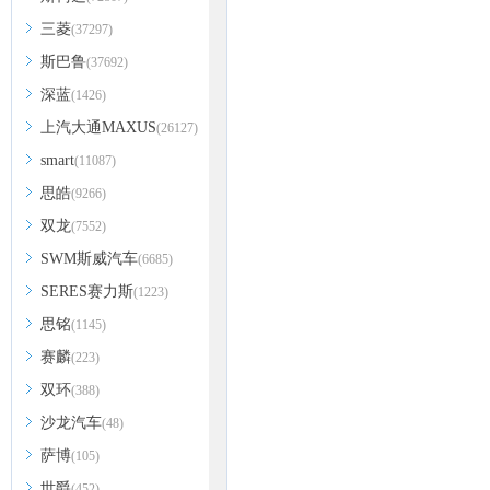
三菱
(37297)
斯巴鲁
(37692)
深蓝
(1426)
上汽大通MAXUS
(26127)
smart
(11087)
思皓
(9266)
双龙
(7552)
SWM斯威汽车
(6685)
SERES赛力斯
(1223)
思铭
(1145)
赛麟
(223)
双环
(388)
沙龙汽车
(48)
萨博
(105)
世爵
(452)