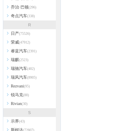
乔治·巴顿
(296)
奇点汽车
(338)
R
日产
(75526)
荣威
(47912)
睿蓝汽车
(2391)
瑞麒
(2523)
瑞驰汽车
(402)
瑞风汽车
(8905)
Rezvani
(95)
锐马克
(88)
Rivian
(30)
S
示界
(43)
斯柯达
(72807)