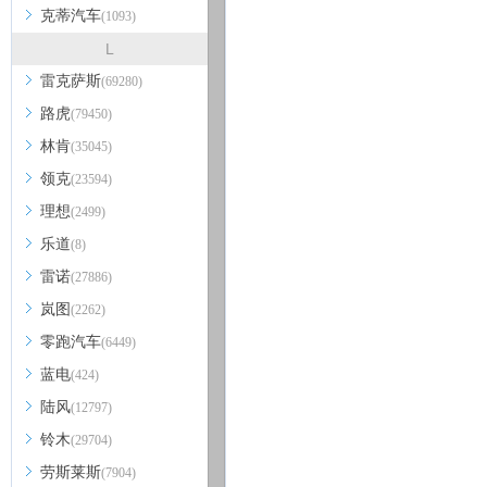
克蒂汽车
(1093)
L
雷克萨斯
(69280)
路虎
(79450)
林肯
(35045)
领克
(23594)
理想
(2499)
乐道
(8)
雷诺
(27886)
岚图
(2262)
零跑汽车
(6449)
蓝电
(424)
陆风
(12797)
铃木
(29704)
劳斯莱斯
(7904)