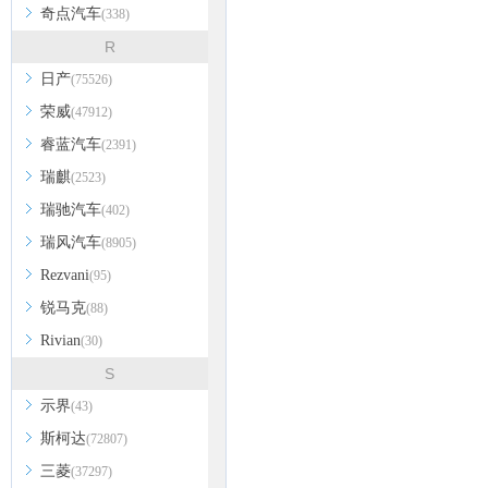
奇点汽车
(338)
R
日产
(75526)
荣威
(47912)
睿蓝汽车
(2391)
瑞麒
(2523)
瑞驰汽车
(402)
瑞风汽车
(8905)
Rezvani
(95)
锐马克
(88)
Rivian
(30)
S
示界
(43)
斯柯达
(72807)
三菱
(37297)