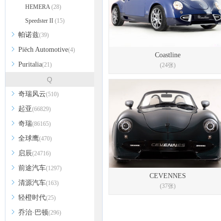
HEMERA
(28)
Speedster II
(15)
帕诺兹
(39)
Piëch Automotive
(4)
Coastline
Puritalia
(21)
(24张)
Q
奇瑞风云
(510)
起亚
(66829)
奇瑞
(86165)
全球鹰
(470)
启辰
(24716)
前途汽车
(1297)
CEVENNES
清源汽车
(163)
(37张)
轻橙时代
(25)
乔治·巴顿
(296)