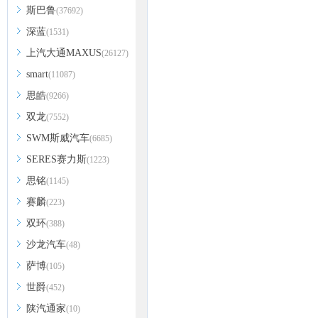
斯巴鲁
(37692)
深蓝
(1531)
上汽大通MAXUS
(26127)
smart
(11087)
思皓
(9266)
双龙
(7552)
SWM斯威汽车
(6685)
SERES赛力斯
(1223)
思铭
(1145)
赛麟
(223)
双环
(388)
沙龙汽车
(48)
萨博
(105)
世爵
(452)
陕汽通家
(10)