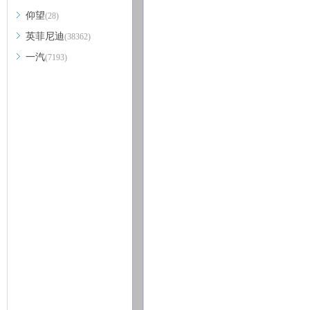
仰望
(28)
英菲尼迪
(38362)
一汽
(7193)