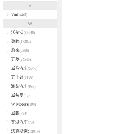
V
Vinfast
(8)
W
沃尔沃
(87640)
魏牌
(17202)
蔚来
(6366)
五菱
(24546)
威马汽车
(5046)
五十铃
(8186)
潍柴汽车
(993)
威兹曼
(43)
W Motors
(190)
威麟
(794)
瓦滋汽车
(76)
沃克斯豪尔
(819)