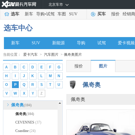
北京车市
Noble
(172)
选车
新车
导购
•
试驾
车图
SUV
买车
报价
经销
nanoFlowcell
(48)
O
选车中心
讴歌
(18225)
欧拉
(11985)
新车
SUV
新能源
导购
试驾
爱卡视频
欧朗
(1123)
当前位置：
爱卡汽车
>
汽车图片
>
佩奇奥图片
欧宝
(4107)
报价
图片
A
B
C
D
E
F
G
P
H
I
J
K
L
M
N
Polestar极星
(2134)
佩奇奥
O
P
Q
R
S
T
U
帕加尼
(683)
V
W
X
Y
Z
朋克汽车
(643)
佩奇奥
佩奇奥
(104)
佩奇奥
(104)
CEVENNES
(37)
Coastline
(24)