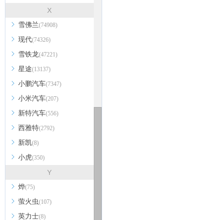
X
雪佛兰
(74908)
现代
(74326)
雪铁龙
(47221)
星途
(13137)
小鹏汽车
(7347)
小米汽车
(207)
新特汽车
(556)
西雅特
(2792)
新凯
(8)
小虎
(350)
Y
烨
(75)
萤火虫
(107)
英力士
(8)