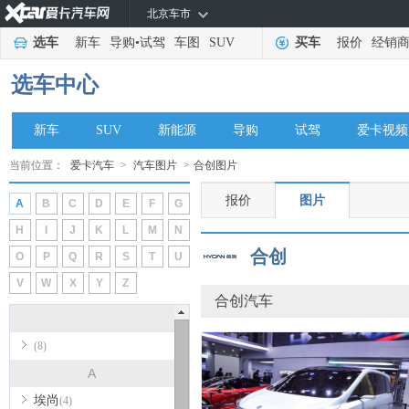
北京车市
选车
新车
导购
•
试驾
车图
SUV
买车
报价
经销
选车中心
新车
SUV
新能源
导购
试驾
爱卡视频
当前位置：
爱卡汽车
>
汽车图片
>
合创图片
报价
图片
A
B
C
D
E
F
G
H
I
J
K
L
M
N
合创
O
P
Q
R
S
T
U
V
W
X
Y
Z
合创汽车
(8)
A
埃尚
(4)