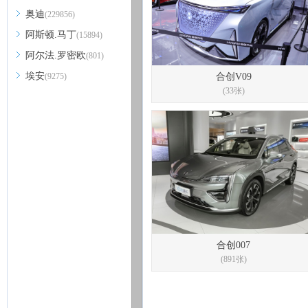
奥迪
(229856)
阿斯顿.马丁
(15894)
阿尔法.罗密欧
(801)
埃安
(9275)
合创V09
(33张)
合创007
(891张)