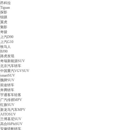
昂科拉
Tiguan
探影
锐骐
翼虎
魅影
奇骏
上汽D90
上汽G10
牧马人
BJ90
路虎发现
奇瑞新能源SUV
北京汽车轿车
中国重汽VGVSUV
smartSUV
魏牌SUV
前途轿车
奔腾轿车
宇通客车轻客
广汽传祺MPV
红旗SUV
新龙马汽车MPV
AITOSUV
兰博基尼SUV
高合HiPhiSUV
安徽猎豹轿车