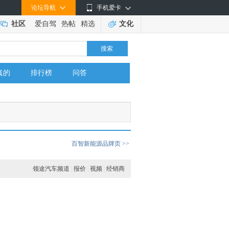
论坛导航
手机爱卡
社区
爱自驾
热帖
精选
文化
搜索
真的
排行榜
问答
百智新能源品牌页 >>
领途汽车频道
|
报价
|
视频
|
经销商