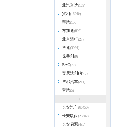
北汽道达
(169)
宾利
(16960)
拜腾
(158)
布加迪
(892)
北京清行
(27)
博速
(3086)
保斐利
(9)
BAC
(72)
宾尼法利纳
(48)
博郡汽车
(211)
宝腾
(5)
C
长安汽车
(66456)
长安欧尚
(29802)
长安启源
(495)