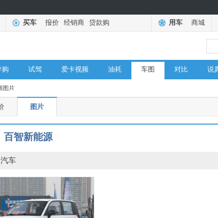
买车
报价
经销商
贷款购
用车
商城
导购
试驾
爱卡视频
油耗
车图
对比
说
源图片
价
图片
百智新能源
途汽车