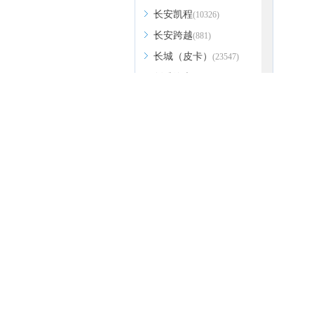
长安凯程
(10326)
长安跨越
(881)
长城（皮卡）
(23547)
创维汽车
(2256)
成功
(636)
长江EV
(161)
Conquest
(8)
刺猬汽车
(6)
D
大众
(285447)
DS
(18076)
热门信息
热门经销商
东南
(27162)
五菱
昂科旗
君越
哈弗H2
哈
道奇
(5782)
长安欧尚X5
奔驰GLA
东风
(7286)
东风风行
(37423)