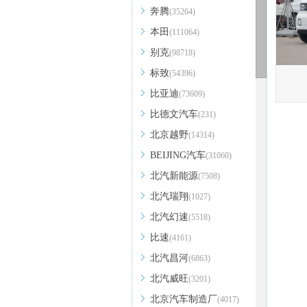
奔腾
(35264)
本田
(111064)
别克
(98718)
标致
(54396)
比亚迪
(73609)
比德文汽车
(231)
北京越野
(14314)
BEIJING汽车
(31060)
北汽新能源
(7508)
北汽瑞翔
(1027)
北汽幻速
(5518)
比速
(4161)
北汽昌河
(6863)
北汽威旺
(3201)
北京汽车制造厂
(4017)