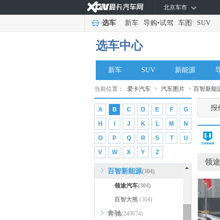
北京车市
ARCFOX极狐
(4018)
选车
新车
导购
•
试驾
车图
SUV
艾康尼克
(296)
ABT
(271)
选车中心
ALPINA
(527)
Artega
(42)
新车
SUV
新能源
APEX
(12)
当前位置：
爱卡汽车
>
汽车图片
>
百智新能
B
报
A
B
C
D
E
F
G
保时捷
(50520)
H
I
J
K
L
M
N
宝马
(240315)
O
P
Q
R
S
T
U
宝骏
(50112)
V
W
X
Y
Z
宝沃
(8912)
领
百智新能源
(304)
领途汽车
(304)
百智大熊
(304)
奔驰
(249674)