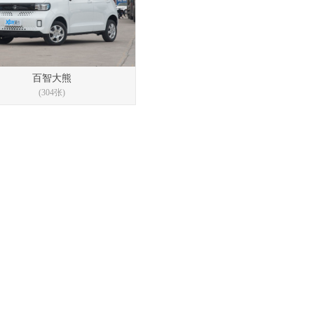
百智大熊
(304张)