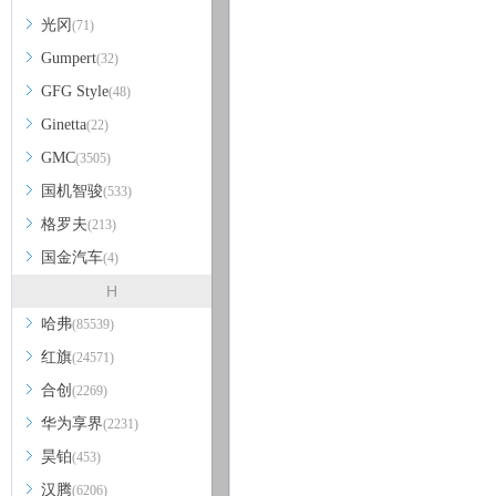
光冈
(71)
Gumpert
(32)
GFG Style
(48)
Ginetta
(22)
GMC
(3505)
国机智骏
(533)
格罗夫
(213)
国金汽车
(4)
H
哈弗
(85539)
红旗
(24571)
合创
(2269)
华为享界
(2231)
昊铂
(453)
汉腾
(6206)