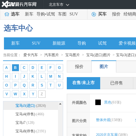
宝马8系四门
宝马X1(进口)(停售)
(1194)
(1376)
北京车市
宝马8系敞篷
宝马X2(进口)
(2486)
(562)
选车
新车
导购
•
试驾
车图
SUV
买车
报价
经销
宝马X3（进口）
(4792)
选车中心
宝马X3插电式混合动力
(39)
宝马X4
(7370)
新车
SUV
新能源
导购
试驾
爱卡视频
宝马X5(进口)(停售)
(9168)
宝马X5新能源
(1499)
当前位置：
爱卡汽车
>
汽车图片
>
宝马图片
>
宝马(进口)图片
>
宝马i3(进口
宝马X6
(8853)
报价
图片
A
B
C
D
E
F
G
宝马X6混合动力(停售)
H
I
J
K
L
M
N
(457)
宝马X7(停售)
(4194)
在售/未上市
已停售
O
P
Q
R
S
T
U
宝马Z4
(3374)
V
W
X
Y
Z
宝马i Vision Dynamics
(56)
黑色
(61张)
外观颜色
宝马i3(进口)
(2824)
宝马i4(停售)
(466)
整体外观
(158张)
图片分类
宝马i7
(128)
宝马i8(停售)
(2191)
2020北京车展
(58张)
车展实拍