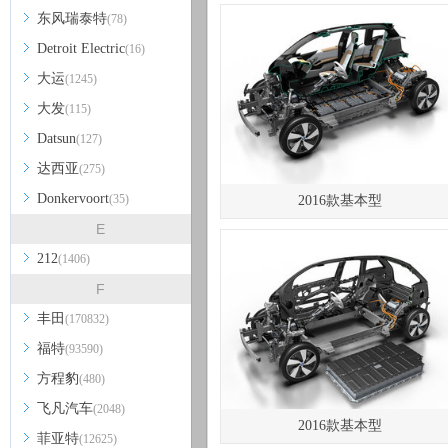
东风瑞泰特
(78)
Detroit Electric
(16)
大运
(1245)
大发
(115)
Datsun
(127)
达西亚
(275)
Donkervoort
(35)
2016款基本型
E
212
(1406)
F
丰田
(170832)
福特
(93590)
方程豹
(480)
飞凡汽车
(2048)
2016款基本型
菲亚特
(12625)