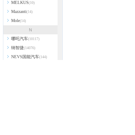
MELKUS
(10)
Mazzanti
(14)
Mole
(14)
N
哪吒汽车
(10117)
纳智捷
(14076)
NEVS国能汽车
(144)
Noble
(172)
nanoFlowcell
(48)
O
讴歌
(18225)
欧拉
(11985)
欧朗
(1123)
欧宝
(4107)
P