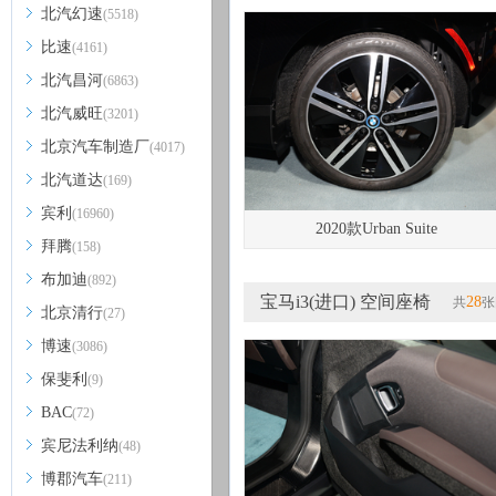
北汽幻速
(5518)
比速
(4161)
北汽昌河
(6863)
北汽威旺
(3201)
北京汽车制造厂
(4017)
北汽道达
(169)
宾利
(16960)
2020款Urban Suite
拜腾
(158)
布加迪
(892)
宝马i3(进口) 空间座椅
28
共
张
北京清行
(27)
博速
(3086)
保斐利
(9)
BAC
(72)
宾尼法利纳
(48)
博郡汽车
(211)