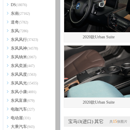
DS
(18076)
东南
(27162)
道奇
(5782)
东风
(7286)
2020款Urban Suite
东风风行
(37423)
东风风神
(34578)
东风纳米
(2067)
东风奕派
(447)
东风风度
(1563)
东风风光
(15455)
东风小康
(4691)
东风富康
(679)
2020款Urban Suite
电咖汽车
(227)
电动屋
(331)
宝马i3(进口) 其它
15
共
张图片
大乘汽车
(943)