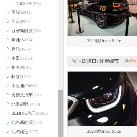
宝马X6 M
(998)
宝骏
(50112)
宝沃
(8912)
百智新能源
(304)
奔驰
(249674)
2020款Urban Suite
奔腾
(35264)
本田
(111064)
宝马i3(进口) 外观细节
42
共
张
别克
(98718)
标致
(54396)
比亚迪
(73609)
比德文汽车
(231)
北京越野
(14314)
BEIJING汽车
(31060)
北汽新能源
(7508)
2020款Urban Suite
北汽瑞翔
(1027)