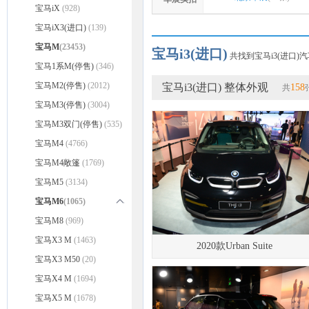
宝马iX
(928)
宝马iX3(进口)
(139)
宝马M
(23453)
宝马i3(进口)
共找到宝马i3(进口)汽
宝马1系M(停售)
(346)
宝马M2(停售)
(2012)
宝马i3(进口) 整体外观
158
共
宝马M3(停售)
(3004)
宝马M3双门(停售)
(535)
宝马M4
(4766)
宝马M4敞篷
(1769)
宝马M5
(3134)
宝马M6
(1065)
宝马M6双门
宝马M8
(969)
(421)
宝马M6四门(停售)
宝马X3 M
(1463)
(644)
2020款Urban Suite
宝马X3 M50
(20)
宝马X4 M
(1694)
宝马X5 M
(1678)