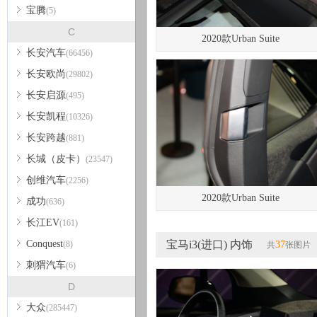
宝腾
(5)
C
2020款Urban Suite
长安汽车
(66456)
长安欧尚
(29802)
长安启源
(495)
长安凯程
(10326)
长安跨越
(881)
长城（皮卡）
(23547)
创维汽车
(2256)
2020款Urban Suite
成功
(636)
长江EV
(161)
Conquest
宝马i3(进口) 内饰
(8)
37
共
张图片
刺猬汽车
(6)
D
大众
(285447)