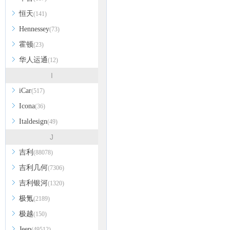
恒天
(141)
Hennessey
(73)
霍顿
(23)
华人运通
(12)
I
iCar
(517)
Icona
(36)
Italdesign
(49)
J
吉利
(88078)
吉利几何
(7306)
吉利银河
(1320)
极氪
(2189)
极越
(150)
Jeep
(49512)