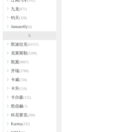
江南汽车
(102)
九龙
(871)
钧天
(328)
Jannarelly
(4)
K
凯迪拉克
(63157)
克莱斯勒
(5296)
凯翼
(9067)
开瑞
(3780)
卡威
(154)
卡升
(110)
卡尔森
(152)
凯佰赫
(7)
科尼赛克
(260)
Karma
(232)