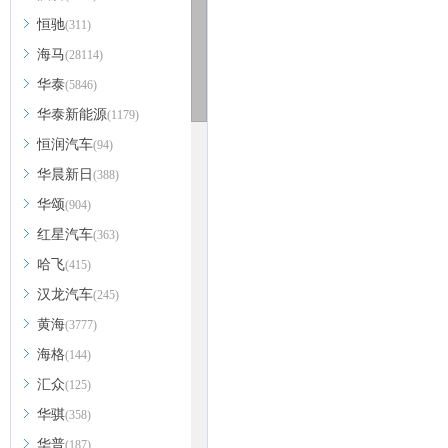
恒驰
(311)
海马
(28114)
华泰
(5846)
华泰新能源
(1179)
恒润汽车
(94)
华晨新日
(388)
华颂
(904)
红星汽车
(363)
哈飞
(415)
汉龙汽车
(245)
黄海
(3777)
海格
(144)
汇众
(125)
华骐
(358)
华普
(187)