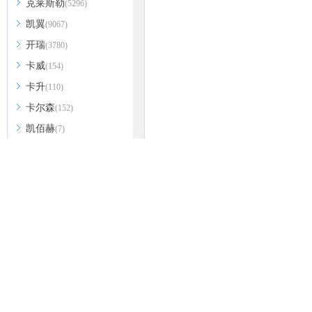
克莱斯勒
(5296)
凯翼
(9067)
开瑞
(3780)
卡威
(154)
卡升
(110)
卡尔森
(152)
凯佰赫
(7)
科尼赛克
(260)
Karma
(232)
KTM
(86)
克蒂汽车
(1093)
L
雷克萨斯
(69183)
路虎
(79450)
林肯
(35045)