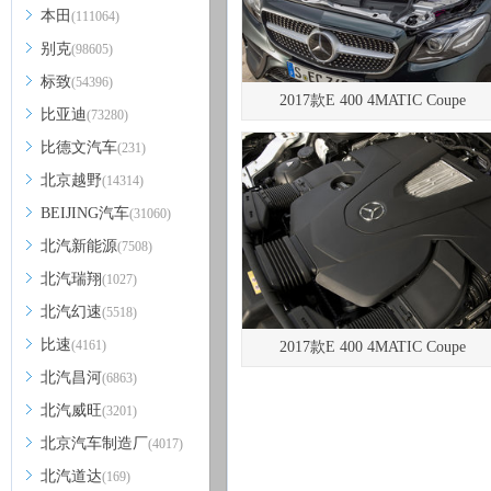
本田
(111064)
别克
(98605)
标致
(54396)
2017款E 400 4MATIC Coupe
比亚迪
(73280)
比德文汽车
(231)
北京越野
(14314)
BEIJING汽车
(31060)
北汽新能源
(7508)
北汽瑞翔
(1027)
北汽幻速
(5518)
比速
(4161)
2017款E 400 4MATIC Coupe
北汽昌河
(6863)
北汽威旺
(3201)
北京汽车制造厂
(4017)
北汽道达
(169)