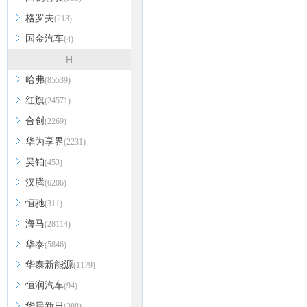
格罗夫
(213)
国金汽车
(4)
H
哈弗
(85539)
红旗
(24571)
合创
(2269)
华为享界
(2231)
昊铂
(453)
汉腾
(6206)
恒驰
(311)
海马
(28114)
华泰
(5846)
华泰新能源
(1179)
恒润汽车
(94)
华晨新日
(388)