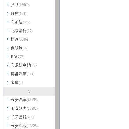
宾利
(16960)
拜腾
(158)
布加迪
(892)
北京清行
(27)
博速
(3086)
保斐利
(9)
BAC
(72)
宾尼法利纳
(48)
博郡汽车
(211)
宝腾
(5)
C
长安汽车
(66456)
长安欧尚
(29802)
长安启源
(495)
长安凯程
(10326)