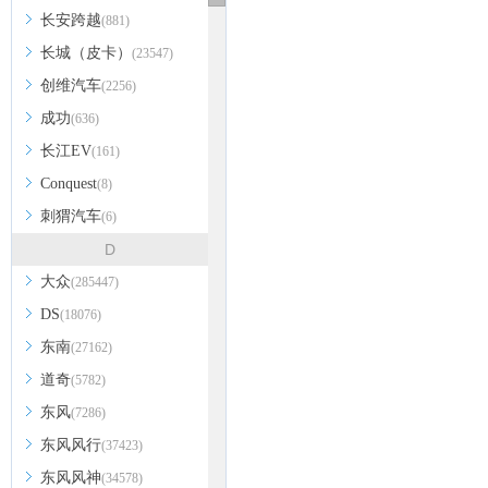
长安跨越
(881)
长城（皮卡）
(23547)
创维汽车
(2256)
成功
(636)
长江EV
(161)
Conquest
(8)
刺猬汽车
(6)
D
大众
(285447)
DS
(18076)
东南
(27162)
道奇
(5782)
东风
(7286)
东风风行
(37423)
东风风神
(34578)