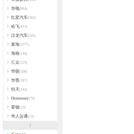
华颂
(904)
红星汽车
(363)
哈飞
(415)
汉龙汽车
(245)
黄海
(3777)
海格
(144)
汇众
(125)
华骐
(358)
华普
(187)
恒天
(141)
Hennessey
(73)
霍顿
(23)
华人运通
(12)
I