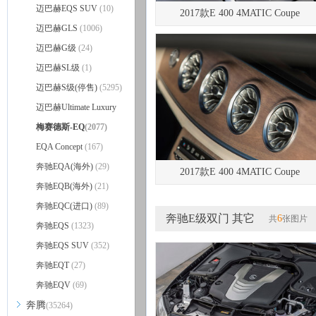
迈巴赫EQS SUV
(10)
2017款E 400 4MATIC Coupe
迈巴赫GLS
(1006)
迈巴赫G级
(24)
迈巴赫SL级
(1)
迈巴赫S级(停售)
(5295)
迈巴赫Ultimate Luxury
(152)
梅赛德斯-EQ
(2077)
EQA Concept
(167)
奔驰EQA(海外)
(29)
2017款E 400 4MATIC Coupe
奔驰EQB(海外)
(21)
奔驰EQC(进口)
(89)
奔驰E级双门 其它
6
共
张图片
奔驰EQS
(1323)
奔驰EQS SUV
(352)
奔驰EQT
(27)
奔驰EQV
(69)
奔腾
(35264)