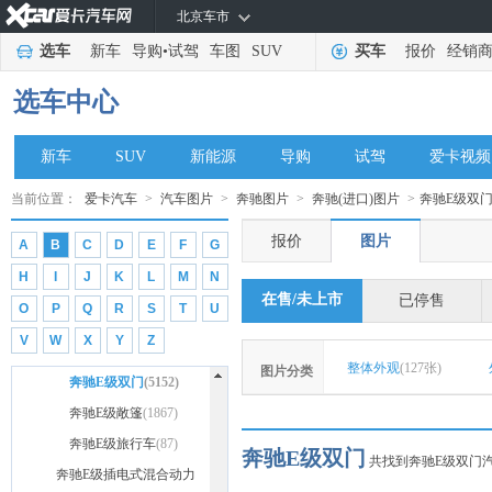
Vision Mercedes Simplex
北京车市
(20)
eSprinter
(6)
选车
新车
导购
•
试驾
车图
SUV
买车
报价
经销
奔驰A级(进口)
(5456)
选车中心
奔驰A级三厢
(55)
奔驰B级
(6339)
新车
SUV
新能源
导购
试驾
爱卡视频
奔驰CLA
(6442)
奔驰CLA
奔驰CLS
(6705)
(4911)
当前位置：
爱卡汽车
>
汽车图片
>
奔驰图片
>
奔驰(进口)图片
>
奔驰E级双
奔驰CLA猎跑车
奔驰CLS
奔驰Citan
(6)
(6243)
(1531)
报价
图片
A
B
C
D
E
F
G
奔驰CLS猎装车(停售)
奔驰C级(进口)
(462)
H
I
J
K
L
M
N
(7081)
奔驰C级(进口)
奔驰C级插电式混合动力
(2622)
在售/未上市
已停售
O
P
Q
R
S
T
U
奔驰C级Coupe
(进口)
奔驰E级(进口)
(170)
(3166)
V
W
X
Y
Z
奔驰C级(进口)
(10265)
奔驰E级(进口)
(3159)
(1129)
整体外观
(127张)
图片分类
奔驰C级Cabriolet
奔驰E级双门
(5152)
(164)
奔驰E级敞篷
(1867)
奔驰E级旅行车
(87)
奔驰E级双门
共找到奔驰E级双门汽
奔驰E级插电式混合动力