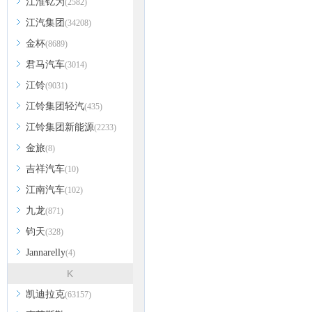
江淮钇为
(2582)
江汽集团
(34208)
金杯
(8689)
君马汽车
(3014)
江铃
(9031)
江铃集团轻汽
(435)
江铃集团新能源
(2233)
金旅
(8)
吉祥汽车
(10)
江南汽车
(102)
九龙
(871)
钧天
(328)
Jannarelly
(4)
K
凯迪拉克
(63157)