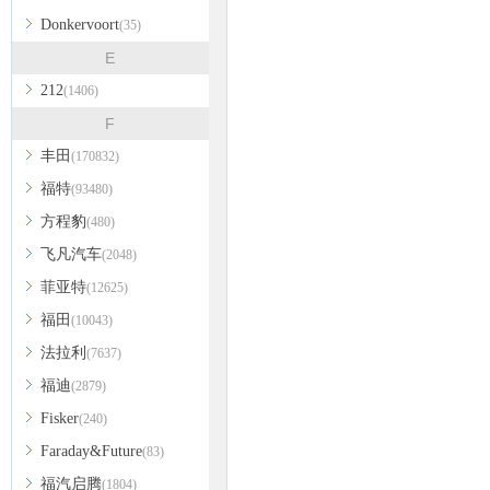
Donkervoort
(35)
E
212
(1406)
F
丰田
(170832)
福特
(93480)
方程豹
(480)
飞凡汽车
(2048)
菲亚特
(12625)
福田
(10043)
法拉利
(7637)
福迪
(2879)
Fisker
(240)
Faraday&Future
(83)
福汽启腾
(1804)