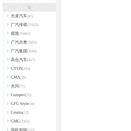
G
光束汽车
(47)
广汽传祺
(51435)
观致
(10461)
广汽吉奥
(1963)
广汽集团
(4388)
高合汽车
(947)
GYON
(183)
GMA
(28)
光冈
(71)
Gumpert
(32)
GFG Style
(48)
Ginetta
(22)
GMC
(3505)
国机智骏
(533)