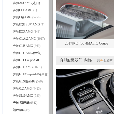
AMG S级敞篷
奔驰A级AMG(进口)
(231)
(3235)
奔驰CLE AMG
(1)
奔驰C级AMG
(5956)
奔驰EQE SUV AMG
(1)
奔驰EQS AMG
(143)
奔驰GLA级AMG
(1917)
2017款E 400 4MATIC Coupe
奔驰GLB AMG
(869)
奔驰GLC AMG(停售)
奔驰E级双门 内饰
(3113)
奔驰GLCCoupeAMG
42
共
张图片
(2108)
奔驰GLE AMG
(1661)
奔驰GLECoupeAMG(停售)
(1649)
奔驰GLS级AMG
(529)
奔驰G级AMG
(4423)
奔驰SL级AMG
(589)
奔驰-迈巴赫
(6547)
迈巴赫6
(59)