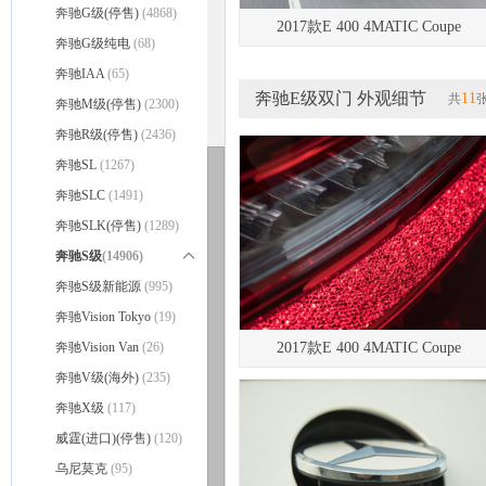
奔驰G级(停售)
(4868)
2017款E 400 4MATIC Coupe
奔驰G级纯电
(68)
奔驰IAA
(65)
奔驰E级双门 外观细节
11
共
奔驰M级(停售)
(2300)
奔驰R级(停售)
(2436)
奔驰SL
(1267)
奔驰SLC
(1491)
奔驰SLK(停售)
(1289)
奔驰S级
(14906)
奔驰S级(停售)
奔驰S级新能源
(995)
(14095)
奔驰S级双门
奔驰Vision Tokyo
(694)
(19)
奔驰S级敞篷
奔驰Vision Van
(117)
(26)
2017款E 400 4MATIC Coupe
奔驰V级(海外)
(235)
奔驰X级
(117)
威霆(进口)(停售)
(120)
乌尼莫克
(95)