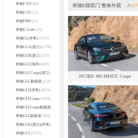
(进口)
奔驰F 015
(76)
(84)
奔驰E级双门 整体外观
127
共
奔驰F125
(13)
奔驰F800
(21)
奔驰G-Code
(23)
奔驰GL(停售)
(1127)
奔驰GLA(进口)
(1576)
奔驰GLB(进口)
(211)
奔驰GLC(海外)
(463)
奔驰GLCCoupe(进口)
2017款E 400 4MATIC Coupe
(4687)
奔驰GLC新能源
(151)
奔驰GLE(停售)
(8355)
奔驰GLECoupe
(4164)
奔驰GLECoupe新能源
(393)
奔驰GLE新能源
(903)
奔驰GLK(进口)(停售)
(591)
奔驰GLS
(5113)