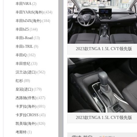
丰田ViRA
(2)
丰田YARiS(海外)
(434)
丰田bZ4X(海外)
(184)
丰田bZ5
(144)
丰田i-Road
(13)
丰田i-TRIL
(9)
2023款TNGA 1.5L CVT领先版
丰田iQ
(162)
丰田世纪
(33)
汉兰达(进口)
(562)
红杉
(89)
皇冠(进口)
(179)
杰路驰(停售)
(437)
卡罗拉(海外)
(691)
卡罗拉CROSS
(45)
2023款TNGA 1.5L CVT领先版
凯美瑞(海外)
(826)
考斯特
(1)