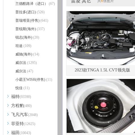
雷凌 其它
6
共
张图片
兰德酷路泽（进口）
(67)
普拉多(进口)
(526)
普瑞维亚(停售)
(641)
普锐斯(海外)
(337)
锐志(海外)
(20)
坦途
(109)
威驰(海外)
(14)
威尔法
(1295)
2023款TNGA 1.5L CVT领先版
威尔法
(47)
小霸王WISH(停售)
(11)
悦佳
(11)
福特
(93590)
方程豹
(480)
飞凡汽车
(2048)
菲亚特
(12625)
福田
(10043)