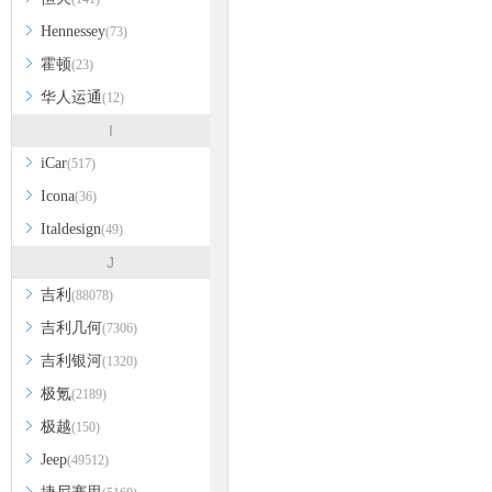
Hennessey
(73)
霍顿
(23)
华人运通
(12)
I
iCar
(517)
Icona
(36)
Italdesign
(49)
J
吉利
(88078)
吉利几何
(7306)
吉利银河
(1320)
极氪
(2189)
极越
(150)
Jeep
(49512)