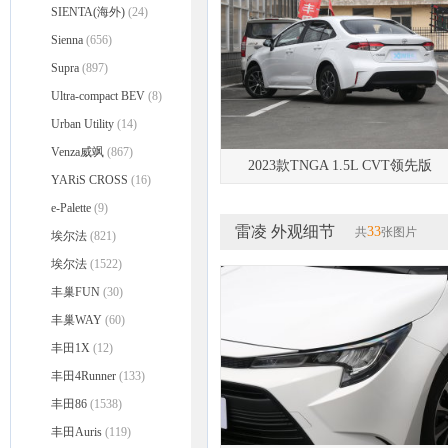
SIENTA(海外)
(24)
Sienna
(656)
Supra
(897)
Ultra-compact BEV
(8)
Urban Utility
(14)
Venza威飒
(867)
2023款TNGA 1.5L CVT领先版
YARiS CROSS
(16)
e-Palette
(9)
雷凌 外观细节
33
共
张图片
埃尔法
(821)
埃尔法
(1522)
丰巢FUN
(30)
丰巢WAY
(60)
丰田1X
(12)
丰田4Runner
(133)
丰田86
(1538)
丰田Auris
(119)