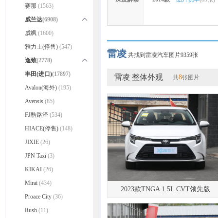
赛那
(1563)
威兰达
(6908)
威兰达(停售)
威飒
(1600)
(3730)
威兰达双擎(停售)
雅力士(停售)
(547)
(2477)
雷凌
共找到雷凌汽车图片9359张
威兰达新能源(停售)
逸致
(2778)
(701)
逸致(停售)
丰田(进口)
(17897)
(2778)
雷凌 整体外观
8
共
张图片
Avalon(海外)
(195)
Avensis
(85)
FJ酷路泽
(534)
HIACE(停售)
(148)
JIXIE
(26)
JPN Taxi
(3)
KIKAI
(26)
Mirai
(434)
2023款TNGA 1.5L CVT领先版
Proace City
(36)
Rush
(11)