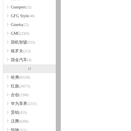
Gumpert
(32)
GFG Style
(48)
Ginetta
(22)
GMC
(3505)
国机智骏
(533)
格罗夫
(213)
国金汽车
(4)
H
哈弗
(85539)
红旗
(24571)
合创
(2269)
华为享界
(2231)
昊铂
(453)
汉腾
(6206)
恒驰
(311)