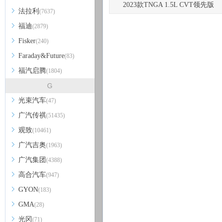
2023款TNGA 1.5L CVT领先版
法拉利
(7637)
福迪
(2879)
Fisker
(240)
Faraday&Future
(83)
福汽启腾
(1804)
G
光束汽车
(47)
广汽传祺
(51435)
观致
(10461)
广汽吉奥
(1963)
广汽集团
(4388)
高合汽车
(947)
GYON
(183)
GMA
(28)
光冈
(71)