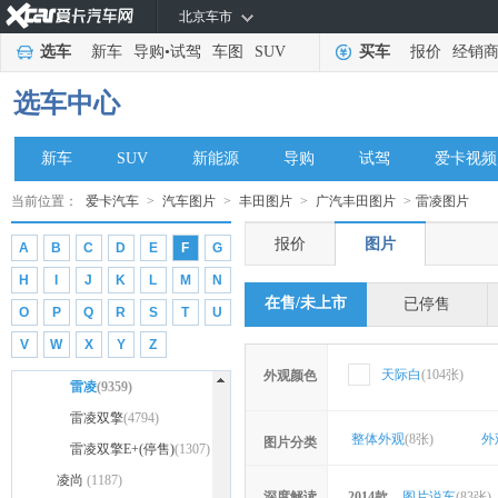
奕泽IZOA
(4607)
北京车市
奕泽IZOA
广汽丰田
(82178)
(2860)
选车
新车
导购
•
试驾
车图
SUV
买车
报价
经销
奕泽IZOA双擎
YARiS L 致享(停售)
(917)
(2928)
选车中心
奕泽E进擎
YARiS L 致炫(停售)
(830)
(5352)
YARiS L 致炫X(停售)
新车
SUV
新能源
导购
试驾
爱卡视频
(1086)
铂智3X
(2)
铂智4X(停售)
(355)
当前位置：
爱卡汽车
>
汽车图片
>
丰田图片
>
广汽丰田图片
>
雷凌图片
丰田C-HR
(6721)
报价
图片
A
B
C
D
E
F
G
丰田C-HR
锋兰达
(2004)
(5429)
H
I
J
K
L
M
N
丰田C-HR双擎
汉兰达
(12355)
(625)
在售/未上市
已停售
O
P
Q
R
S
T
U
丰田C-HR EV
汉兰达
凯美瑞
(21332)
(10411)
(667)
V
W
X
Y
Z
汉兰达双擎
凯美瑞(停售)
雷凌
(15460)
(1944)
(16147)
天际白
(104张)
外观颜色
凯美瑞双擎
雷凌
(9359)
(5185)
雷凌双擎
(4794)
整体外观
(8张)
外
图片分类
雷凌双擎E+(停售)
(1307)
凌尚
(1187)
深度解读
2014款
图片说车
(83张)