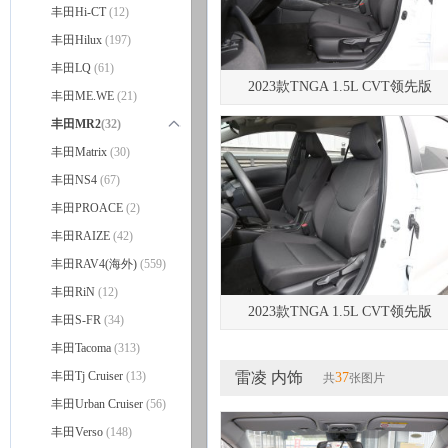
丰田Hi-CT
(12)
丰田Hilux
(197)
丰田LQ
(61)
2023款TNGA 1.5L CVT领先版
丰田ME.WE
(21)
丰田MR2
(32)
丰田MR2
丰田Matrix
(30)
(32)
丰田NS4
(67)
丰田PROACE
(2)
丰田RAIZE
(42)
丰田RAV4(海外)
(559)
丰田RiN
(12)
2023款TNGA 1.5L CVT领先版
丰田S-FR
(34)
丰田Tacoma
(313)
丰田Tj Cruiser
(13)
雷凌 内饰
37
共
张图片
丰田Urban Cruiser
(56)
丰田Verso
(148)