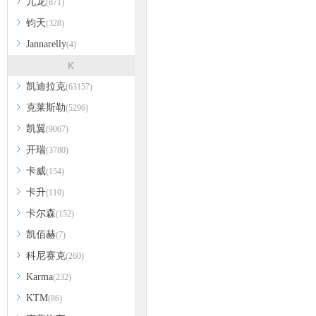
九龙
(871)
钧天
(328)
Jannarelly
(4)
K
凯迪拉克
(63157)
克莱斯勒
(5296)
凯翼
(9067)
开瑞
(3780)
卡威
(154)
卡升
(110)
卡尔森
(152)
凯佰赫
(7)
科尼赛克
(260)
Karma
(232)
KTM
(86)