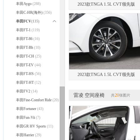
丰田Aygo
(288)
2023款TNGA 1.5L CVT领先版
丰田C-HR(海外)
(356)
丰田FCV
(135)
丰田FCV-R
丰田FT-1
(119)
(17)
丰田FCV
丰田FT-86
(16)
(118)
丰田FT-Bh
(10)
丰田FT-CH
(25)
丰田FT-EV
(44)
丰田FT-HS
(56)
2023款TNGA 1.5L CVT领先版
丰田FT-HT
(12)
丰田FV2
(14)
雷凌 空间座椅
20
共
张图片
丰田Fine-Comfort Ride
(20)
丰田Fortuner
(43)
丰田Fun-Vii
(7)
丰田GR HV Sports
(11)
丰田Harrier
(29)