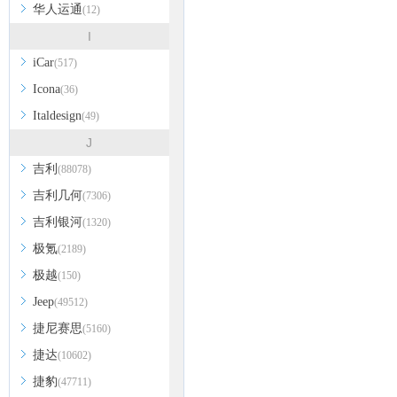
华人运通
(12)
I
iCar
(517)
Icona
(36)
Italdesign
(49)
J
吉利
(88078)
吉利几何
(7306)
吉利银河
(1320)
极氪
(2189)
极越
(150)
Jeep
(49512)
捷尼赛思
(5160)
捷达
(10602)
捷豹
(47711)