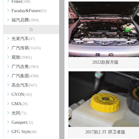
Fisker
(240)
Faraday&Future
(83)
福汽启腾
(1804)
G
光束汽车
(47)
广汽传祺
(51435)
观致
(10461)
2022款探月版
广汽吉奥
(1963)
广汽集团
(4388)
高合汽车
(947)
GYON
(183)
GMA
(28)
光冈
(71)
Gumpert
(32)
GFG Style
(48)
2017款2.3T 捍卫者版