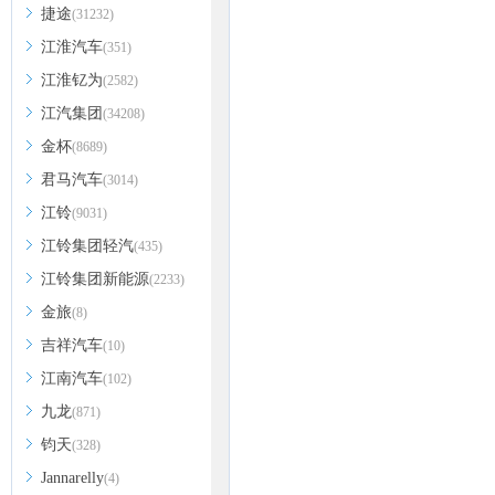
捷途
(31232)
江淮汽车
(351)
江淮钇为
(2582)
江汽集团
(34208)
金杯
(8689)
君马汽车
(3014)
江铃
(9031)
江铃集团轻汽
(435)
江铃集团新能源
(2233)
金旅
(8)
吉祥汽车
(10)
江南汽车
(102)
九龙
(871)
钧天
(328)
Jannarelly
(4)