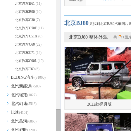
北京汽车B61
(11)
北京汽车B90
(10)
北京汽车C30
(7)
北京BJ80
共找到北京BJ80汽车图片19
北京汽车C50E
(11)
北京汽车C51X
(8)
北京BJ80 整体外观
17
共
张图
北京汽车C60
(22)
北京汽车C71
(14)
北京汽车C90L
(19)
北京汽车T60
(6)
BEIJING汽车
(31060)
北汽新能源
(7508)
北汽瑞翔
(1027)
北汽幻速
(5518)
2022款探月版
比速
(4161)
北汽昌河
(6863)
北汽威旺
(3201)