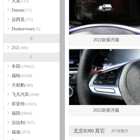
大发
(115)
Datsun
(127)
达西亚
(275)
Donkervoort
(35)
E
2022款探月版
212
(1406)
F
丰田
(170832)
福特
(93590)
方程豹
(480)
飞凡汽车
(2048)
菲亚特
(12625)
2022款探月版
福田
(10043)
法拉利
(7637)
北京BJ80 其它
9
共
张图片
福迪
(2879)