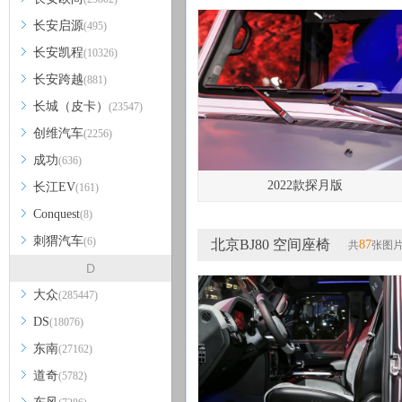
长安启源
(495)
长安凯程
(10326)
长安跨越
(881)
长城（皮卡）
(23547)
创维汽车
(2256)
成功
(636)
2022款探月版
长江EV
(161)
Conquest
(8)
刺猬汽车
(6)
北京BJ80 空间座椅
87
共
张图
D
大众
(285447)
DS
(18076)
东南
(27162)
道奇
(5782)