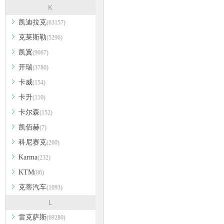
K
凯迪拉克
(63157)
克莱斯勒
(5296)
凯翼
(9067)
开瑞
(3780)
卡威
(154)
卡升
(110)
卡尔森
(152)
凯佰赫
(7)
科尼赛克
(260)
Karma
(232)
KTM
(86)
克蒂汽车
(1093)
L
雷克萨斯
(69280)