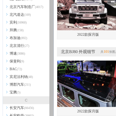
北京汽车制造厂
(4017)
北汽道达
(169)
宾利
(16960)
拜腾
(158)
2022款探月版
布加迪
(892)
北京清行
(27)
北京BJ80 外观细节
101
共
张图
博速
(3086)
保斐利
(9)
BAC
(72)
宾尼法利纳
(48)
博郡汽车
(211)
宝腾
(5)
C
长安汽车
(66456)
2022款探月版
长安欧尚
(29802)