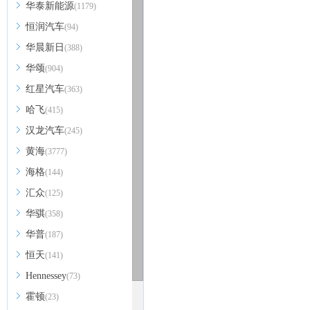
华泰新能源
(1179)
恒润汽车
(94)
华晨新日
(388)
华颂
(904)
红星汽车
(363)
哈飞
(415)
汉龙汽车
(245)
黄海
(3777)
海格
(144)
汇众
(125)
华骐
(358)
华普
(187)
恒天
(141)
Hennessey
(73)
霍顿
(23)