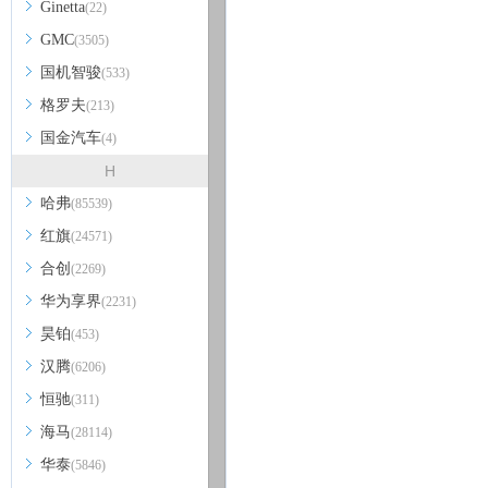
Ginetta
(22)
GMC
(3505)
国机智骏
(533)
格罗夫
(213)
国金汽车
(4)
H
哈弗
(85539)
红旗
(24571)
合创
(2269)
华为享界
(2231)
昊铂
(453)
汉腾
(6206)
恒驰
(311)
海马
(28114)
华泰
(5846)