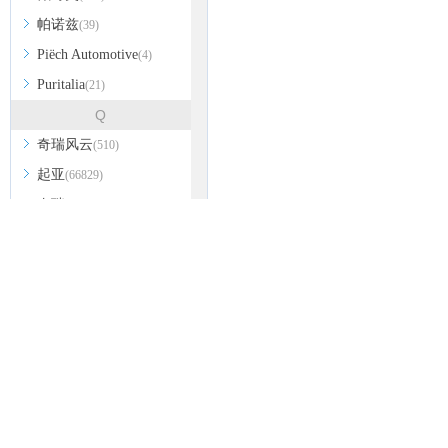
帕诺兹
(39)
Piëch Automotive
(4)
Puritalia
(21)
Q
奇瑞风云
(510)
起亚
(66829)
奇瑞
(86162)
全球鹰
(470)
启辰
(24716)
前途汽车
(1297)
清源汽车
(163)
轻橙时代
(25)
乔治·巴顿
(296)
奇点汽车
(338)
R