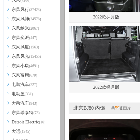
东风
(7286)
东风风行
(37423)
2022款探月版
东风风神
(34578)
东风纳米
(2067)
东风奕派
(447)
东风风度
(1563)
东风风光
(15455)
东风小康
(4691)
东风富康
(679)
电咖汽车
(227)
2022款探月版
电动屋
(331)
大乘汽车
(943)
北京BJ80 内饰
59
共
张图片
东风瑞泰特
(78)
Detroit Electric
(16)
大运
(1245)