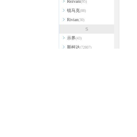
Rezvani
(95)
锐马克
(88)
Rivian
(30)
S
示界
(43)
斯柯达
(72807)
三菱
(37297)
斯巴鲁
(37692)
深蓝
(1531)
上汽大通MAXUS
(26127)
smart
(11087)
思皓
(9266)
双龙
(7552)
热门信息
热门经销商
SWM斯威汽车
(6685)
马自达
别克
北汽
奥迪Q8
本
SERES赛力斯
(1223)