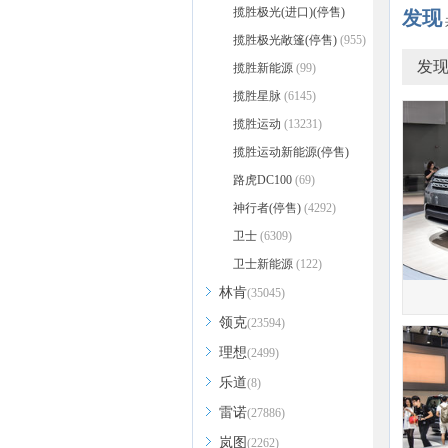
揽胜极光(进口)(停售)
发现
(5564)
揽胜极光敞篷(停售)
(955)
发现
揽胜新能源
(99)
揽胜星脉
(6145)
揽胜运动
(13231)
揽胜运动新能源(停售)
(1018)
路虎DC100
(69)
神行者(停售)
(4292)
卫士
(6309)
卫士新能源
(122)
林肯
(35045)
领克
(23594)
理想
(2499)
乐道
(8)
雷诺
(27886)
岚图
(2262)