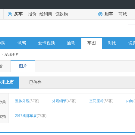
买车
报价
经销商
贷款购
用车
商城
导购
试驾
爱卡视频
油耗
车图
对比
说
>
发现图片
价
图片
/未上市
已停售
整体外观
(52张)
外观细节
(48张)
空间座椅
(56张)
内饰
分类
2017成都车展
(78张)
实拍