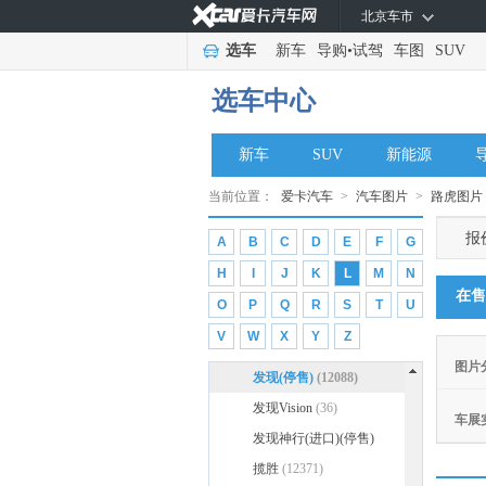
KTM
(86)
北京车市
克蒂汽车
(1093)
选车
新车
导购
•
试驾
车图
SUV
L
选车中心
雷克萨斯
(69280)
路虎
(79450)
新车
SUV
新能源
奇瑞捷豹路虎
(15850)
发现神行(停售)
(5081)
当前位置：
爱卡汽车
>
汽车图片
>
路虎图片
发现运动版
(2806)
报
A
B
C
D
E
F
G
发现运动版新能源
(841)
H
I
J
K
L
M
N
揽胜极光
(6852)
在售
O
P
Q
R
S
T
U
揽胜极光新能源
(270)
V
W
X
Y
Z
路虎
(63600)
图片
发现(停售)
(12088)
发现Vision
(36)
车展
发现神行(进口)(停售)
(1301)
揽胜
(12371)