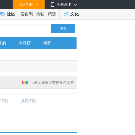
论坛导航
手机爱卡
社区
爱自驾
热帖
精选
文化
搜索
真的
排行榜
问答
：表示该车型支持多色浏览
(35张)
其它
(5张)