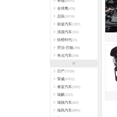
奇瑞
(86165)
全球鹰
(470)
启辰
(24716)
前途汽车
(1297)
清源汽车
(163)
轻橙时代
(25)
乔治·巴顿
(296)
奇点汽车
(338)
R
日产
(75526)
荣威
(47912)
睿蓝汽车
(2391)
瑞麒
(2523)
瑞驰汽车
(402)
瑞风汽车
(8905)