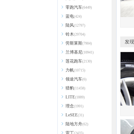
零跑汽车
(6449)
蓝电
(424)
陆风
(12797)
铃木
(29704)
发现
劳斯莱斯
(7904)
兰博基尼
(10941)
莲花跑车
(2130)
力帆
(10715)
领途汽车
(6)
猎豹
(11458)
LITE
(1889)
理念
(1991)
LeSEE
(31)
陆地方舟
(62)
雷丁
(2435)