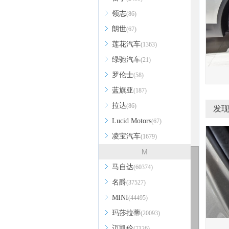
领志
(86)
朗世
(67)
莲花汽车
(1363)
绿驰汽车
(21)
罗伦士
(58)
蓝旗亚
(187)
拉达
(86)
发现
Lucid Motors
(67)
凌宝汽车
(1679)
M
马自达
(60374)
名爵
(37527)
MINI
(44495)
玛莎拉蒂
(20093)
迈凯伦
(7126)