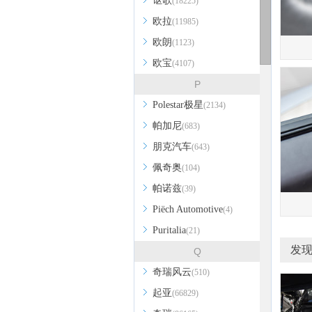
讴歌
(18225)
欧拉
(11985)
欧朗
(1123)
欧宝
(4107)
P
Polestar极星
(2134)
帕加尼
(683)
朋克汽车
(643)
佩奇奥
(104)
帕诺兹
(39)
Piëch Automotive
(4)
Puritalia
(21)
发现
Q
奇瑞风云
(510)
起亚
(66829)