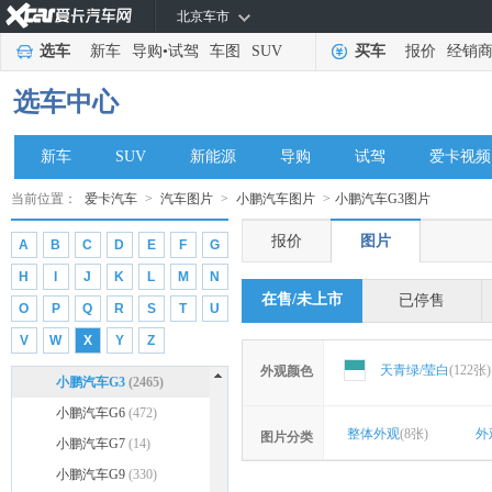
北京车市
瓦滋汽车
(76)
选车
新车
导购
•
试驾
车图
SUV
买车
报价
经销
沃克斯豪尔
(819)
X
选车中心
雪佛兰
(74908)
新车
SUV
新能源
导购
试驾
爱卡视频
现代
(74326)
雪铁龙
(47221)
当前位置：
爱卡汽车
>
汽车图片
>
小鹏汽车图片
>
小鹏汽车G3图片
星途
(13137)
报价
图片
A
B
C
D
E
F
G
小鹏汽车
(7347)
H
I
J
K
L
M
N
小鹏汽车
(7347)
在售/未上市
已停售
O
P
Q
R
S
T
U
小鹏M03
(91)
V
W
X
Y
Z
小鹏P7+
(33)
天青绿/莹白
(122张)
外观颜色
小鹏汽车G3
(2465)
小鹏汽车G6
(472)
整体外观
(8张)
外
图片分类
小鹏汽车G7
(14)
小鹏汽车G9
(330)