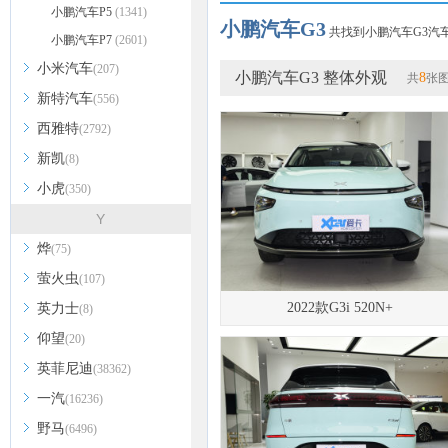
小鹏汽车P5
(1341)
小鹏汽车G3
共找到小鹏汽车G3汽车
小鹏汽车P7
(2601)
小米汽车
(207)
小鹏汽车G3 整体外观
8
共
张
新特汽车
(556)
西雅特
(2792)
新凯
(8)
小虎
(350)
Y
烨
(75)
萤火虫
(107)
2022款G3i 520N+
英力士
(8)
仰望
(20)
英菲尼迪
(38362)
一汽
(16236)
野马
(6496)