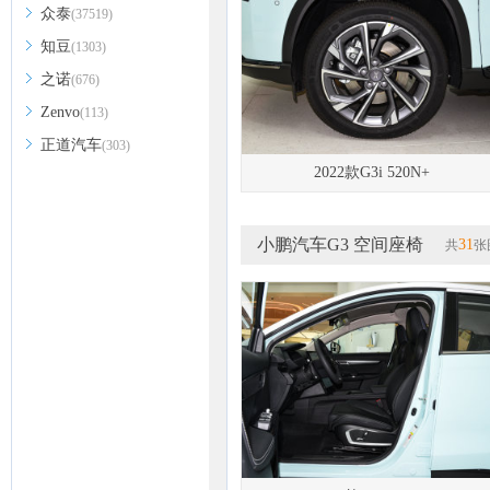
众泰
(37519)
知豆
(1303)
之诺
(676)
Zenvo
(113)
正道汽车
(303)
2022款G3i 520N+
小鹏汽车G3 空间座椅
31
共
张