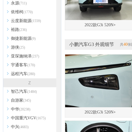
永源
(711)
依维柯
(1770)
云度新能源
(1559)
2022款G3i 520N+
裕路
(236)
御捷新能源
(9)
小鹏汽车G3 外观细节
40
共
张
游侠
(25)
亚琛施纳泽
(237)
宇通客车
(170)
远程汽车
(280)
Z
智己汽车
(1484)
自游家
(345)
中华
(20238)
2022款G3i 520N+
中国重汽VGV
(1675)
中兴
(4683)