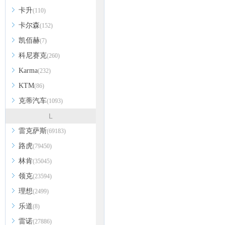
卡升
(110)
卡尔森
(152)
凯佰赫
(7)
科尼赛克
(260)
Karma
(232)
KTM
(86)
克蒂汽车
(1093)
L
雷克萨斯
(69183)
路虎
(79450)
林肯
(35045)
领克
(23594)
理想
(2499)
乐道
(8)
雷诺
(27886)