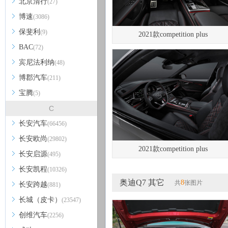
北京清行
(27)
博速
(3086)
保斐利
(9)
2021款competition plus
BAC
(72)
宾尼法利纳
(48)
博郡汽车
(211)
宝腾
(5)
C
长安汽车
(66456)
长安欧尚
(29802)
2021款competition plus
长安启源
(495)
长安凯程
(10326)
奥迪Q7 其它
8
共
张图片
长安跨越
(881)
长城（皮卡）
(23547)
创维汽车
(2256)