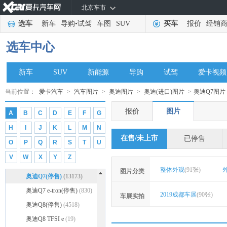
奥迪A8新能源
(544)
北京车市
奥迪AI:me
(198)
选车
新车
导购
•
试驾
车图
SUV
买车
报价
经销
奥迪Cross
(12)
选车中心
奥迪PB18
(23)
奥迪Q2
(177)
新车
SUV
新能源
导购
试驾
爱卡视频
奥迪Q3(进口)(停售)
(1323)
奥迪Q4 e-tron Sportback
当前位置：
爱卡汽车
>
汽车图片
>
奥迪图片
>
奥迪(进口)图片
>
奥迪Q7图片
(23)
奥迪Q4 e-tron(进口)
(201)
报价
图片
A
B
C
D
E
F
G
奥迪Q5 hybrid(停售)
(1127)
H
I
J
K
L
M
N
奥迪Q5(进口)
(1454)
在售/未上市
已停售
O
P
Q
R
S
T
U
奥迪Q6 e-tron
(8)
V
W
X
Y
Z
奥迪Q6 h-tron
(1)
整体外观
(91张)
图片分类
奥迪Q7(停售)
(13173)
奥迪Q7 e-tron(停售)
(830)
2019成都车展
(90张)
车展实拍
奥迪Q8(停售)
(4518)
奥迪Q8 TFSI e
(19)