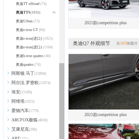
奥迪TT Coupe
奥迪TT offroad
(74)
(1722)
奥迪TT Roadster
奥迪TTS
(1816)
(571)
奥迪TT Sportback
奥迪TTS Coupe
奥迪Urban
(15)
(1004)
(39)
2021款competition plus
奥迪TTS Roadster
奥迪e-tron GT
(84)
(812)
奥迪e-tron(进口)
(1923)
奥迪Q7 外观细节
103
共
张图片
奥迪e-tron(进口)
(1164)
奥迪h-tron quattro
(46)
奥迪quattro
(74)
阿斯顿.马丁
(15894)
阿尔法.罗密欧
(12074)
埃安
(15189)
阿维塔
(1625)
爱驰汽车
(1779)
2021款competition plus
ARCFOX极狐
(4018)
艾康尼克
(296)
ABT
(271)