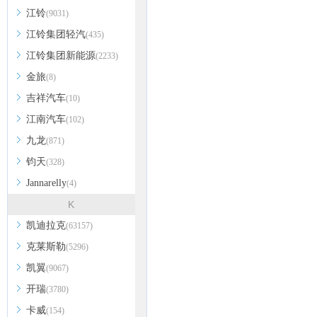
江铃
(9031)
江铃集团轻汽
(435)
江铃集团新能源
(2233)
金旅
(8)
吉祥汽车
(10)
江南汽车
(102)
九龙
(871)
钧天
(328)
Jannarelly
(4)
K
凯迪拉克
(63157)
克莱斯勒
(5296)
凯翼
(9067)
开瑞
(3780)
卡威
(154)