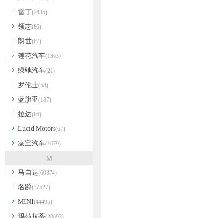
雷丁
(2435)
领志
(86)
朗世
(67)
莲花汽车
(1363)
绿驰汽车
(21)
罗伦士
(58)
蓝旗亚
(187)
拉达
(86)
Lucid Motors
(67)
凌宝汽车
(1679)
M
马自达
(60374)
名爵
(37527)
MINI
(44495)
玛莎拉蒂
(20093)