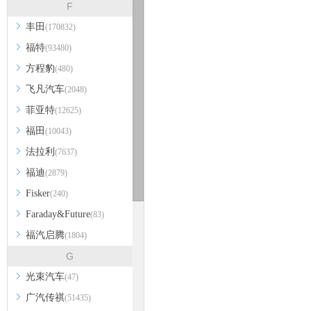
F
丰田
(170832)
福特
(93480)
方程豹
(480)
飞凡汽车
(2048)
菲亚特
(12625)
福田
(10043)
法拉利
(7637)
福迪
(2879)
Fisker
(240)
Faraday&Future
(83)
福汽启腾
(1804)
G
光束汽车
(47)
广汽传祺
(51435)