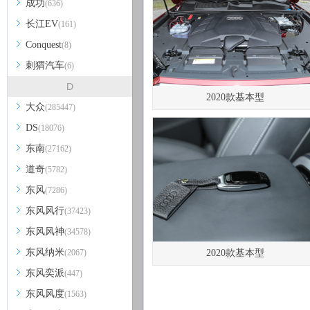
成功
(636)
长江EV
(161)
Conquest
(8)
刺猬汽车
(6)
D
2020款基本型
大众
(285447)
DS
(18076)
东南
(27162)
道奇
(5782)
东风
(7286)
东风风行
(37423)
东风风神
(34578)
东风纳米
(2067)
2020款基本型
东风奕派
(447)
东风风度
(1563)