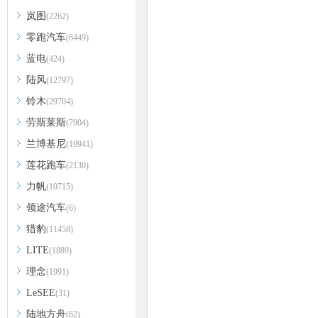
岚图
(2262)
零跑汽车
(6449)
蓝电
(424)
陆风
(12797)
铃木
(29704)
劳斯莱斯
(7904)
兰博基尼
(10941)
莲花跑车
(2130)
力帆
(10715)
领途汽车
(6)
猎豹
(11458)
LITE
(1889)
理念
(1991)
LeSEE
(31)
陆地方舟
(62)