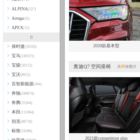
ALPINA
(527)
Artega
(42)
APEX
(12)
B
2020款基本型
保时捷
(50520)
宝马
(240315)
宝骏
(50112)
奥迪Q7 空间座椅
80
共
张图片
宝沃
(8912)
百智新能源
(304)
奔驰
(249674)
奔腾
(35264)
本田
(111064)
别克
(98718)
标致
(54396)
2021款competition plus