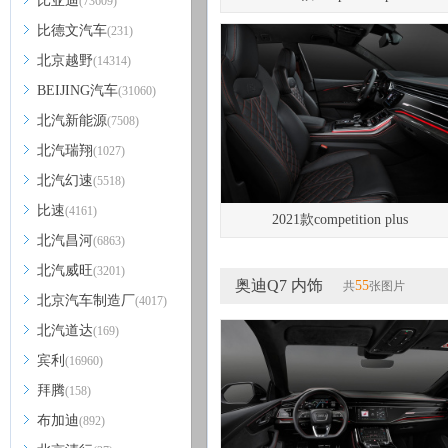
比亚迪
(73609)
比德文汽车
(231)
北京越野
(14314)
BEIJING汽车
(31060)
北汽新能源
(7508)
北汽瑞翔
(1027)
北汽幻速
(5518)
比速
(4161)
2021款competition plus
北汽昌河
(6863)
北汽威旺
(3201)
奥迪Q7 内饰
55
共
张图片
北京汽车制造厂
(4017)
北汽道达
(169)
宾利
(16960)
拜腾
(158)
布加迪
(892)