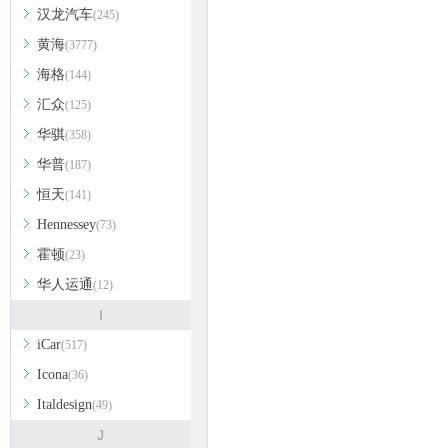
汉龙汽车
(245)
黄海
(3777)
海格
(144)
汇众
(125)
华骐
(358)
华普
(187)
恒天
(141)
Hennessey
(73)
霍顿
(23)
华人运通
(12)
I
iCar
(517)
Icona
(36)
Italdesign
(49)
J