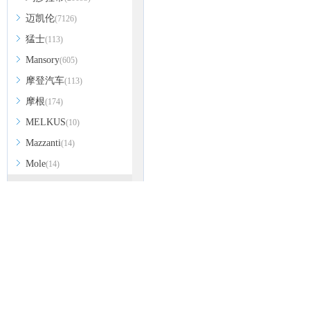
迈凯伦
(7126)
猛士
(113)
Mansory
(605)
摩登汽车
(113)
摩根
(174)
MELKUS
(10)
Mazzanti
(14)
Mole
(14)
N
哪吒汽车
(10117)
纳智捷
(14076)
热门信息
热门经销商
NEVS国能汽车
(144)
名爵
宝马6系
奔驰GLB
本田CRV
宋MAX
昂科威
途观
Noble
(172)
云逸 C4
nanoFlowcell
(48)
O