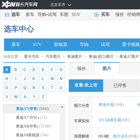
e-tron Concept
(32)
北京车市
skysphere
(45)
选车
新车
导购
•
试驾
车图
SUV
买车
报价
经销
urbansphere
(11)
选车中心
奥迪A1(停售)
(3892)
奥迪A2
(9)
新车
SUV
新能源
导购
试驾
爱卡视频
奥迪A3(进口)
(5243)
奥迪A3 Cabriolet(停售)
奥迪A3 e-tron(停售)
(1132)
(1076)
当前位置：
爱卡汽车
>
汽车图片
>
奥迪图片
>
奥迪(进口)图片
>
奥迪A7图片
奥迪A3 Sportback(进口)(停售)
奥迪A4(进口)
(5893)
报价
图片
A
B
C
D
E
F
G
(2946)
奥迪A3 Limousine(进口)
奥迪A4(进口)
奥迪A5
(15467)
(3761)
(1221)
H
I
J
K
L
M
N
奥迪A4 Avant
奥迪A5
奥迪A6(进口)
(8503)
(7071)
(1828)
在售/未上市
已停售
O
P
Q
R
S
T
U
奥迪A4(进口)
奥迪A5 Coupe
奥迪A6 旅行版(停售)
奥迪A6 Hybrid(停售)
(304)
(3786)
(810)
(3635)
V
W
X
Y
Z
奥迪A5 Cabriolet
奥迪A6 Avant(停售)
奥迪A6 e-tron
(95)
(3178)
(3157)
整体外观
(19张)
图片分类
奥迪A6(进口)
奥迪A7(停售)
(9046)
(279)
奥迪A7 TFSI e
(15)
2015成都车展
(6张)
车展实拍
奥迪A8(停售)
(15389)
奥迪A8新能源
(544)
深度解读
2014款
图片说车
(91张)