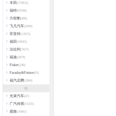
丰田
(170832)
福特
(93590)
方程豹
(480)
飞凡汽车
(2048)
菲亚特
(12625)
福田
(10043)
法拉利
(7637)
福迪
(2879)
Fisker
(240)
Faraday&Future
(83)
福汽启腾
(1804)
G
光束汽车
(47)
广汽传祺
(51435)
观致
(10461)