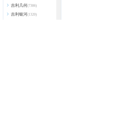
吉利几何
(7306)
吉利银河
(1320)
极氪
(2189)
极越
(150)
Jeep
(49512)
捷尼赛思
(5160)
热门信息
热门经销商
捷达
(10602)
宝马X2
宋MAX
奕泽IZOA
红旗H5
雷克萨斯ES
揽胜星脉
捷豹
(47711)
长安欧尚科赛5
逸动
捷途
(31232)
江淮汽车
(351)
关于爱卡
|
招贤纳士
|
联系我们
|
江淮钇为
(2582)
站点地图
|
江汽集团
(34208)
金杯
©2002-
(8689)
2026
www.xcar.com.cn 
君马汽车
(3014)
公司 版权所
江铃
(9031)