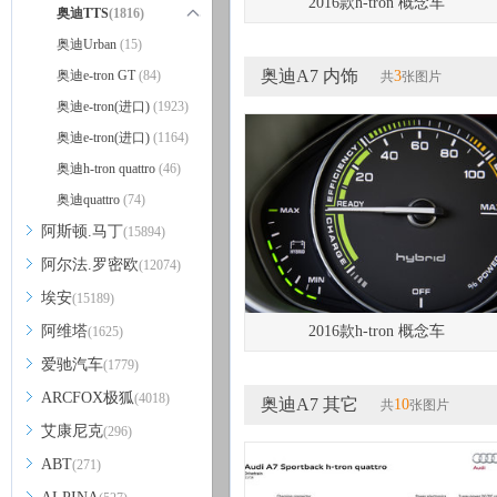
2016款h-tron 概念车
奥迪TT Roadster
奥迪TTS
(1816)
(571)
奥迪TT Sportback
奥迪TTS Coupe
奥迪Urban
(15)
(1004)
(39)
奥迪A7 内饰
奥迪TTS Roadster
奥迪e-tron GT
(84)
(812)
3
共
张图片
奥迪e-tron(进口)
(1923)
奥迪e-tron(进口)
(1164)
奥迪h-tron quattro
(46)
奥迪quattro
(74)
阿斯顿.马丁
(15894)
阿尔法.罗密欧
(12074)
埃安
(15189)
阿维塔
2016款h-tron 概念车
(1625)
爱驰汽车
(1779)
ARCFOX极狐
(4018)
奥迪A7 其它
10
共
张图片
艾康尼克
(296)
ABT
(271)