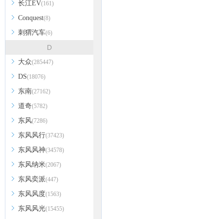
长江EV
(161)
Conquest
(8)
刺猬汽车
(6)
D
大众
(285447)
DS
(18076)
东南
(27162)
道奇
(5782)
东风
(7286)
东风风行
(37423)
东风风神
(34578)
东风纳米
(2067)
东风奕派
(447)
东风风度
(1563)
东风风光
(15455)