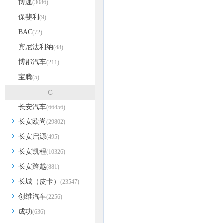
博速
(3086)
保斐利
(9)
BAC
(72)
宾尼法利纳
(48)
博郡汽车
(211)
宝腾
(5)
C
长安汽车
(66456)
长安欧尚
(29802)
长安启源
(495)
长安凯程
(10326)
长安跨越
(881)
长城（皮卡）
(23547)
创维汽车
(2256)
成功
(636)