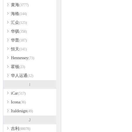
黄海
(3777)
海格
(144)
汇众
(125)
华骐
(358)
华普
(187)
恒天
(141)
Hennessey
(73)
霍顿
(23)
华人运通
(12)
I
iCar
(517)
Icona
(36)
Italdesign
(49)
J
吉利
(88078)