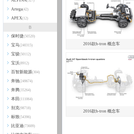
ALPINA
(527)
Artega
(42)
APEX
(12)
B
保时捷
(50520)
2016款h-tron 概念车
宝马
(240315)
宝骏
(50112)
宝沃
(8912)
百智新能源
(304)
奔驰
(249674)
奔腾
(35264)
本田
(111064)
别克
(98718)
2016款h-tron 概念车
标致
(54396)
比亚迪
(73609)