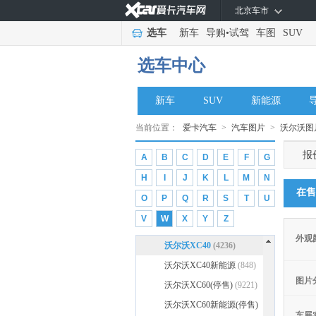
Ultima
(66)
北京车市
V
选车
新车
导购
•
试驾
车图
SUV
Vinfast
(8)
选车中心
W
沃尔沃
(87640)
新车
SUV
新能源
沃尔沃亚太
(35952)
沃尔沃C40
(425)
当前位置：
爱卡汽车
>
汽车图片
>
沃尔沃图
沃尔沃S60
(7888)
报
A
B
C
D
E
F
G
沃尔沃S60新能源
(962)
H
I
J
K
L
M
N
沃尔沃S90
(7015)
在售
O
P
Q
R
S
T
U
沃尔沃S90新能源
(1971)
V
W
X
Y
Z
沃尔沃XC Classic(停售)
外观
(877)
沃尔沃XC40
(4236)
沃尔沃XC40新能源
(848)
图片
沃尔沃XC60(停售)
(9221)
沃尔沃XC60新能源(停售)
车展