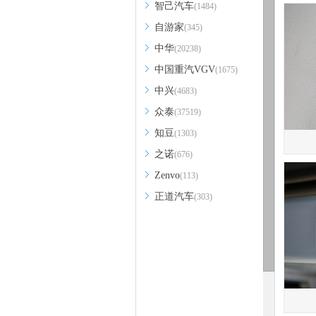
智己汽车
(1484)
自游家
(345)
中华
(20238)
中国重汽VGV
(1675)
中兴
(4683)
众泰
(37519)
知豆
(1303)
之诺
(676)
Zenvo
(113)
正道汽车
(303)