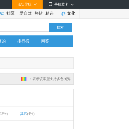
论坛导航
手机爱卡
社区
爱自驾
热帖
精选
文化
搜索
真的
排行榜
问答
：表示该车型支持多色浏览
123张)
其它
(4张)