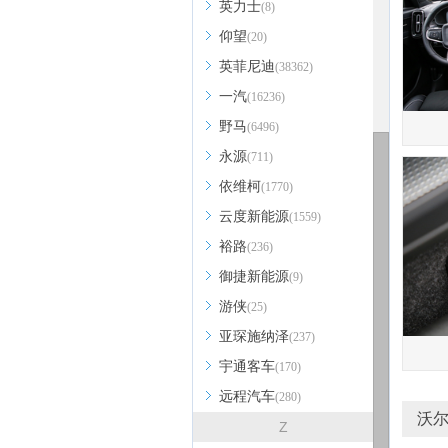
英力士
(8)
仰望
(20)
英菲尼迪
(38362)
一汽
(16236)
野马
(6496)
永源
(711)
依维柯
(1770)
云度新能源
(1559)
裕路
(236)
御捷新能源
(9)
游侠
(25)
亚琛施纳泽
(237)
宇通客车
(170)
远程汽车
(280)
沃尔
Z