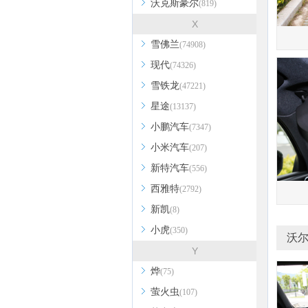
沃克斯豪尔
(819)
X
雪佛兰
(74908)
现代
(74326)
雪铁龙
(47221)
星途
(13137)
小鹏汽车
(7347)
小米汽车
(207)
新特汽车
(556)
西雅特
(2792)
新凯
(8)
小虎
(350)
沃尔
Y
烨
(75)
萤火虫
(107)