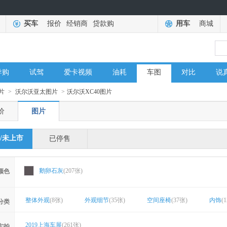
买车
报价
经销商
贷款购
用车
商城
导购
试驾
爱卡视频
油耗
车图
对比
说
片
>
沃尔沃亚太图片
>
沃尔沃XC40图片
价
图片
/未上市
已停售
鹅卵石灰
(207张)
颜色
整体外观
(8张)
外观细节
(35张)
空间座椅
(37张)
内饰
(
分类
2019上海车展
(261张)
实拍