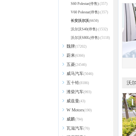
S60 Polestar(停售)
(357)
V60 Polestar(停售)
(357)
长安沃尔沃
(6650)
沃尔沃S40(停售)
(1532)
沃尔沃S80L(停售)
(5118)
魏牌
(17202)
蔚来
(6366)
五菱
(24546)
威马汽车
(5046)
沃尔
五十铃
(8186)
潍柴汽车
(993)
威兹曼
(43)
W Motors
(190)
威麟
(794)
瓦滋汽车
(76)