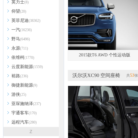
英力士
(8)
仰望
(20)
英菲尼迪
(38362)
一汽
(16236)
野马
(6496)
永源
(711)
2015款T6 AWD 个性运动版
依维柯
(1770)
云度新能源
(1559)
沃尔沃XC90 空间座椅
53
共
张
裕路
(236)
御捷新能源
(9)
游侠
(25)
亚琛施纳泽
(237)
宇通客车
(170)
远程汽车
(280)
Z