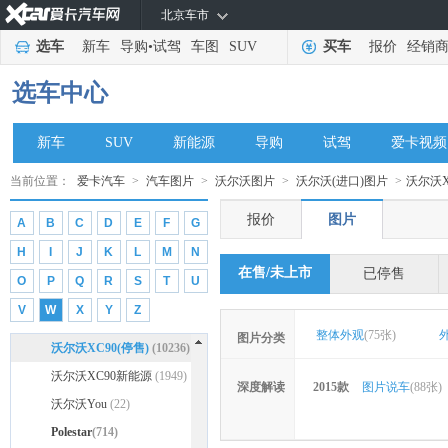
沃尔沃S80
(12)
北京车市
沃尔沃S90 RECHARGE(海
选车
新车
导购
•
试驾
车图
SUV
买车
报价
经销
外)
沃尔沃S90(进口)
(32)
(710)
选车中心
沃尔沃V50
(24)
沃尔沃V60 RECHARGE
新车
SUV
新能源
导购
试驾
爱卡视频
(40)
沃尔沃V70
(37)
沃尔沃V90
(101)
当前位置：
爱卡汽车
>
汽车图片
>
沃尔沃图片
>
沃尔沃(进口)图片
>
沃尔沃X
沃尔沃XC Coupe
(35)
报价
图片
A
B
C
D
E
F
G
沃尔沃XC40
H
I
J
K
L
M
N
RECHARGE(进口)
沃尔沃XC40(进口)
(62)
(1398)
在售/未上市
已停售
O
P
Q
R
S
T
U
沃尔沃XC60(进口)
(6529)
V
W
X
Y
Z
沃尔沃XC70
(266)
整体外观
(75张)
图片分类
沃尔沃XC90(停售)
(10236)
沃尔沃XC90新能源
(1949)
深度解读
2015款
图片说车
(88张)
沃尔沃You
(22)
Polestar
(714)