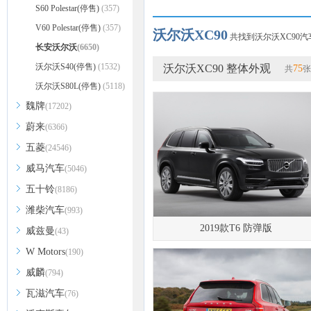
S60 Polestar(停售)
(357)
V60 Polestar(停售)
(357)
沃尔沃XC90
共找到沃尔沃XC90汽车
长安沃尔沃
(6650)
沃尔沃S40(停售)
(1532)
沃尔沃XC90 整体外观
75
共
张
沃尔沃S80L(停售)
(5118)
魏牌
(17202)
蔚来
(6366)
五菱
(24546)
威马汽车
(5046)
五十铃
(8186)
潍柴汽车
(993)
2019款T6 防弹版
威兹曼
(43)
W Motors
(190)
威麟
(794)
瓦滋汽车
(76)