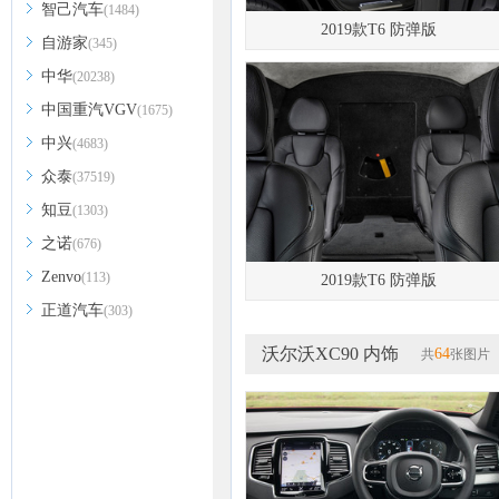
智己汽车
(1484)
2019款T6 防弹版
自游家
(345)
中华
(20238)
中国重汽VGV
(1675)
中兴
(4683)
众泰
(37519)
知豆
(1303)
之诺
(676)
Zenvo
(113)
2019款T6 防弹版
正道汽车
(303)
沃尔沃XC90 内饰
64
共
张图片