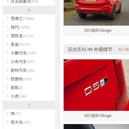
沃克斯豪尔
(819)
X
雪佛兰
(74908)
现代
(74326)
2015款R-Design
雪铁龙
(47221)
星途
(13137)
沃尔沃XC90 外观细节
52
共
张
小鹏汽车
(7347)
小米汽车
(207)
新特汽车
(556)
西雅特
(2792)
新凯
(8)
小虎
(350)
Y
烨
(75)
2015款R-Design
萤火虫
(107)